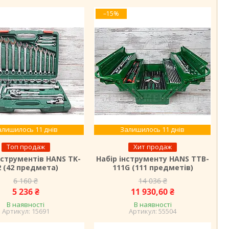
–15%
алишилось 11 днів
Залишилось 11 днів
Топ продаж
Хит продаж
нструментів HANS TK-
Набір інструменту HANS TTB-
2 (42 предмета)
111G (111 предметів)
6 160 ₴
14 036 ₴
5 236 ₴
11 930,60 ₴
В наявності
В наявності
15691
55504