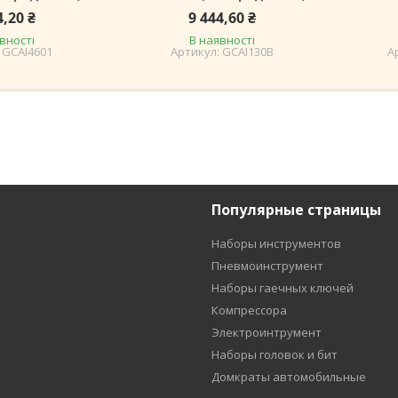
4,20 ₴
9 444,60 ₴
вності
В наявності
GCAI4601
GCAI130B
Популярные страницы
Наборы инструментов
Пневмоинструмент
Наборы гаечных ключей
Компрессора
Электроинтрумент
Наборы головок и бит
Домкраты автомобильные