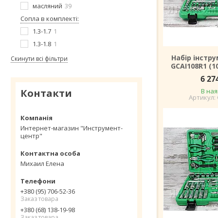
масляний
39
Сопла в комплекті:
1.3-1.7
1
1.3-1.8
1
Набір інстру
Скинути всі фільтри
GCAI108R1 (1
6 27
Контакти
В ная
Интернет-магазин "Инструмент-
центр"
Михаил Елена
+380 (95) 706-52-36
Заказ товара
+380 (68) 138-19-98
Заказ товара