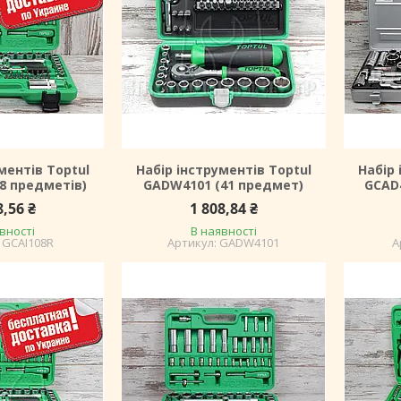
ментів Toptul
Набір інструментів Toptul
Набір 
08 предметів)
GADW4101 (41 предмет)
GCAD
8,56 ₴
1 808,84 ₴
вності
В наявності
GCAI108R
GADW4101