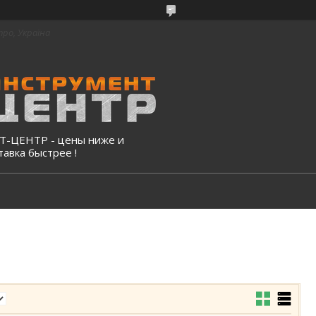
про, Україна
-ЦЕНТР - цены ниже и
тавка быстрее !