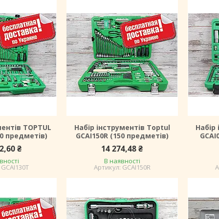
ментів TOPTUL
Набір інструментів Toptul
Набір 
30 предметів)
GCAI150R (150 предметів)
GCAI
2,60 ₴
14 274,48 ₴
вності
В наявності
GCAI130T
GCAI150R