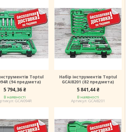
інструментів Toptul
Набір інструментів Toptul
094R (94 предмета)
GCAI8201 (82 предмета)
5 794,36 ₴
5 841,44 ₴
В наявності
В наявності
GCAI094R
GCAI8201