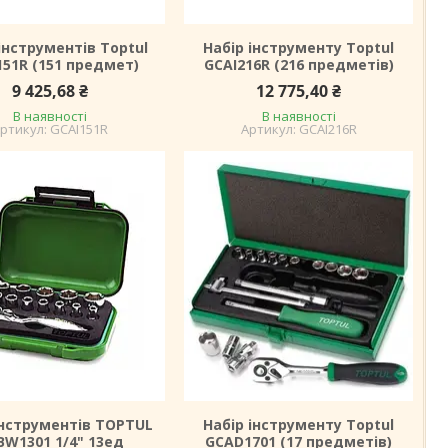
інструментів Toptul
Набір інструменту Toptul
151R (151 предмет)
GCAI216R (216 предметів)
9 425,68 ₴
12 775,40 ₴
В наявності
В наявності
GCAI151R
GCAI216R
інструментів TOPTUL
Набір інструменту Toptul
BW1301 1/4" 13ед
GCAD1701 (17 предметів)