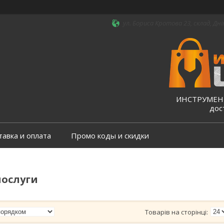
ул. Бориса Кротова 23, склад, Дні
ИНСТРУМЕНТ
дос
тавка и оплата
Промо коды и скидки
послуги