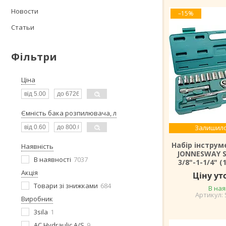
Новости
–15%
Статьи
Фільтри
Ціна
Ємність бака розпилювача, л
Залишило
Набір інструм
Наявність
JONNESWAY S
В наявності
7037
3/8"-1-1/4" 
Акція
Ціну у
Товари зі знижками
684
В ная
Виробник
3sila
1
AC Hydraulic A/S
9