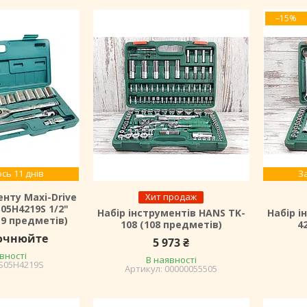
–15%
сь 11 днів
З
енту Maxi-Drive
Хит продаж
05H4219S 1/2"
Набір інструментів HANS TK-
Набір і
(19 предметів)
108 (108 предметів)
4
точнюйте
5 973 ₴
вності
В наявності
S05H4219S
00000055505