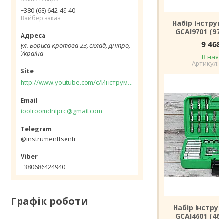
+380 (68) 642-49-40
Вайбер заказ
Набір інстру
GCAI9701 (9
9 46
ул. Бориса Кротова 23, склад, Дніпро,
Україна
В ная
http://www.youtube.com/c/Инструментцентр12
toolroomdnipro@gmail.com
@instrumenttsentr
+380686424940
Графік роботи
Набір інстр
GCAI4601 (4