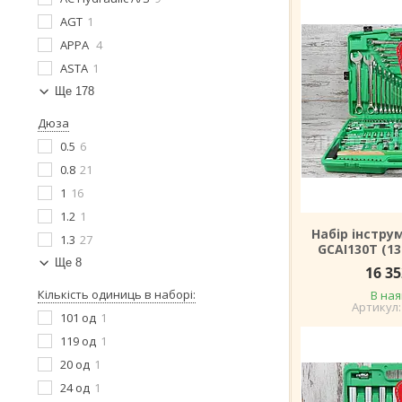
AGT
1
APPA
4
ASTA
1
Ще 178
Дюза
0.5
6
0.8
21
1
16
1.2
1
Набір інстру
1.3
27
GCAI130T (1
Ще 8
16 35
Кількість одиниць в наборі:
В ная
101 од
1
119 од
1
20 од
1
24 од
1