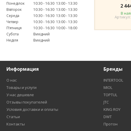
Понеділок
10:30
16:30
13:00
13:30
2 44
Вівторок
10:30
16:30
13:00
13:30
В ная
Середа
10:30
16:30
13:00
13:30
Четвер
10:30
16:30
13:00
13:30
Пʼятниця
10:30
16:30
10:00
18:00
Субота
Вихідний
Неділя
Вихідний
Информация
Бренды
О нас
INTERTOOL
Товары и услуги
MIOL
У нас дешевле
TOPTUL
Отзывы покупателей
JTC
Условия доставки и оплаты
KING ROY
Статьи
DWT
Контакты
Протон