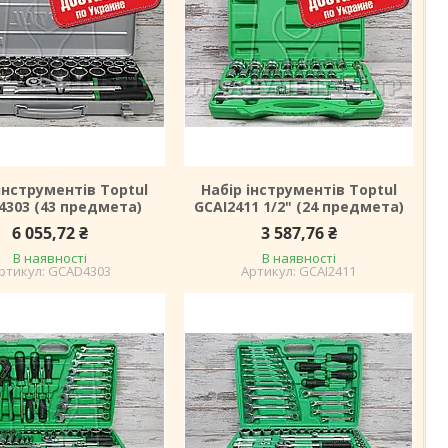
інструментів Toptul
Набір інструментів Toptul
4303 (43 предмета)
GCAI2411 1/2" (24 предмета)
6 055,72 ₴
3 587,76 ₴
В наявності
В наявності
GCAD4303
GCAI2411