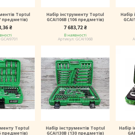
ментів Toptul
Набір інструменту Toptul
Набір 
7 предметів)
GCAI106B (106 предметів)
GCAI
8,36 ₴
7 683,72 ₴
вності
В наявності
GCAI9701
GCAI106B
ументу Toptul
Набір інструментів Toptul
Набір 
6 предметів)
GCAI130B (130 предметів)
GA