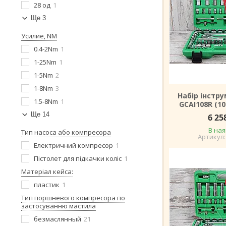
28 од
1
Ще 3
Усилие, NM
0.4-2Nm
1
1-25Nm
1
1-5Nm
2
1-8Nm
3
Набір інстру
1.5-8Nm
1
GCAI108R (1
Ще 14
6 25
В ная
Тип насоса або компресора
Електричний компресор
1
Пістолет для підкачки коліс
1
Матеріал кейса:
пластик
1
Тип поршневого компресора по
застосуванню мастила
безмаслянный
21