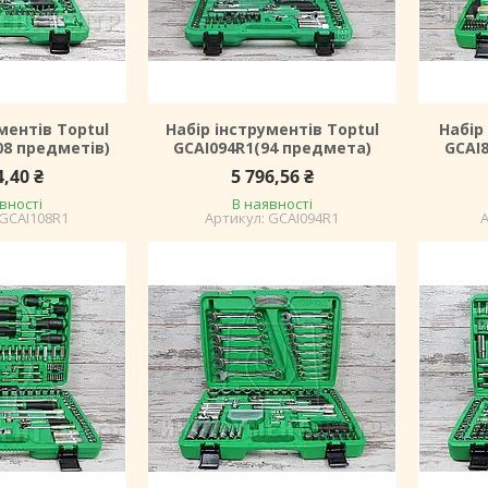
ментів Toptul
Набір інструментів Toptul
Набір
08 предметів)
GCAI094R1(94 предмета)
GCAI8
4,40 ₴
5 796,56 ₴
вності
В наявності
GCAI108R1
GCAI094R1