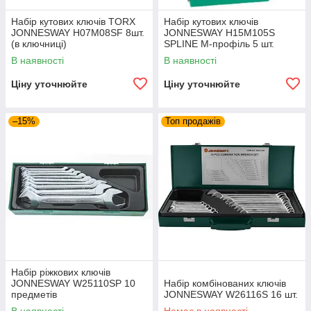
Набір кутових ключів ТORX
Набір кутових ключів
JONNESWAY H07M08SF 8шт.
JONNESWAY H15M105S
(в ключниці)
SPLINE М-профіль 5 шт.
В наявності
В наявності
Ціну уточнюйте
Ціну уточнюйте
–15%
Топ продажів
Набір ріжкових ключів
JONNESWAY W25110SP 10
Набір комбінованих ключів
предметів
JONNESWAY W26116S 16 шт.