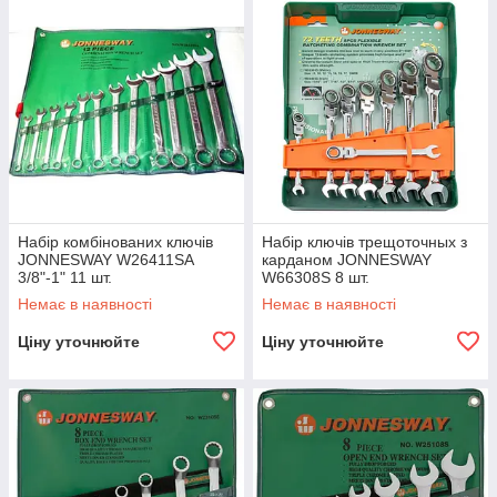
Набір комбінованих ключів
Набір ключів трещоточных з
JONNESWAY W26411SA
карданом JONNESWAY
3/8"-1" 11 шт.
W66308S 8 шт.
Немає в наявності
Немає в наявності
Ціну уточнюйте
Ціну уточнюйте