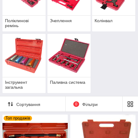
Поліклинові
Зчеплення
Колінвал
ремінь
Інструмент
Паливна система
загальна
Сортування
0
Фільтри
Топ продажів