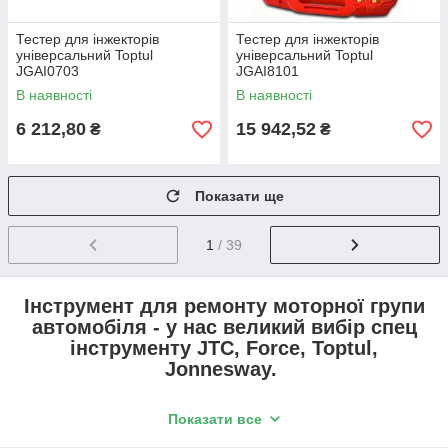
Тестер для інжекторів
Тестер для інжекторів
універсальний Toptul
універсальний Toptul
JGAI0703
JGAI8101
В наявності
В наявності
6 212,80
15 942,52
₴
₴
Показати ще
1
/ 39
Інструмент для ремонту моторної групи
автомобіля - у нас великий вибір спец
інструменту JTC, Force, Toptul,
Jonnesway.
Показати все
Кожен автолюбитель знає, що серце машини – це двигун.
Налагодженість роботи всієї автосистемы обумовлена