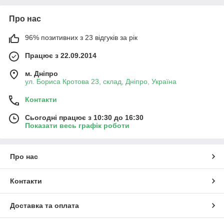
стабільною і якісною роботою мотора. У зв'язку з цим,
лагодження головної частини авто повинна відбуватися із
Про нас
застосуванням добротного спецобладнання.
96% позитивних з 23 відгуків за рік
Де знайти спец інструмент для ремонту двигуна?
Працює з 22.09.2014
м. Дніпро
Звичайно ж, у нашому інтернет-маркеті.
ул. Бориса Кротова 23, склад, Дніпро, Україна
Ми пропонуємо велику асортиментну лінійку інструментів для
СТО для таких функцій:
Контакти
Сьогодні працює з 10:30 до 16:30
Показати весь графік роботи
діагностування несправностей і ремонт движка;
демонтаж і монтаж складових деталей;
Про нас
вимірювання компресії двигуна;
відкручування різьбових з'єднань;
Контакти
вибивання валів і осей і т. д.
Доставка та оплата