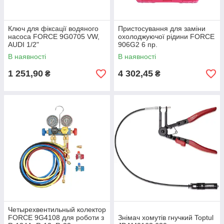
Ключ для фіксації водяного
Пристосування для заміни
насоса FORCE 9G0705 VW,
охолоджуючої рідини FORCE
AUDI 1/2"
906G2 6 пр.
В наявності
В наявності
1 251,90
4 302,45
₴
₴
Четырехвентильный колектор
FORCE 9G4108 для роботи з
Знімач хомутів гнучкий Toptul