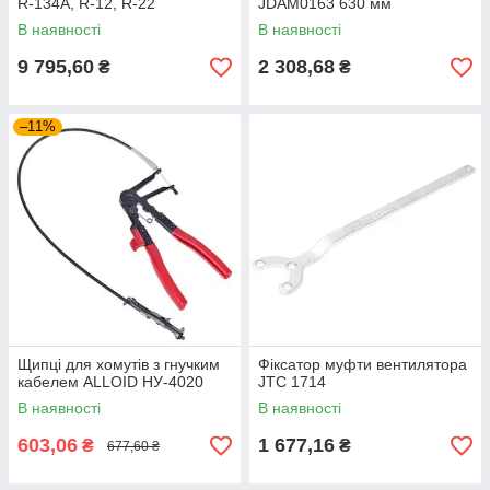
R-134А, R-12, R-22
JDAM0163 630 мм
холодоагентом
В наявності
В наявності
9 795,60
2 308,68
₴
₴
–11%
Щипці для хомутів з гнучким
Фіксатор муфти вентилятора
кабелем ALLOID НУ-4020
JTC 1714
В наявності
В наявності
603,06
1 677,16
₴
₴
677,60 ₴