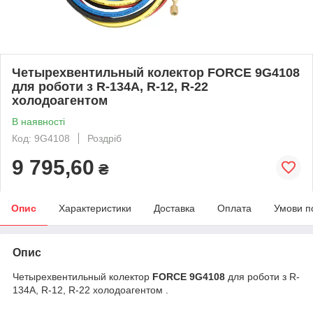
Четырехвентильный колектор FORCE 9G4108
для роботи з R-134А, R-12, R-22
холодоагентом
В наявності
Код: 9G4108
Роздріб
9 795,60
₴
Опис
Характеристики
Доставка
Оплата
Умови п
Опис
Четырехвентильный колектор
FORCE 9G4108
для роботи з R-
134А, R-12, R-22 холодоагентом .