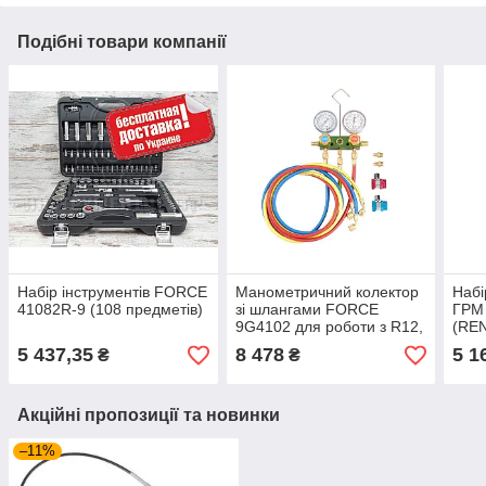
Подібні товари компанії
Набір інструментів FORCE
Манометричний колектор
Набі
41082R-9 (108 предметів)
зі шлангами FORCE
ГРМ
9G4102 для роботи з R12,
(RE
R22, R-134А
(2.0
5 437,35
8 478
5 1
₴
₴
холодоагентом
Акційні пропозиції та новинки
–11%