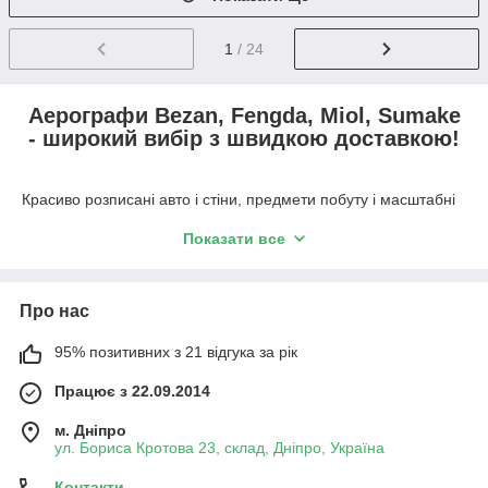
1
/ 24
Аерографи Bezan, Fengda, Miol, Sumake
- широкий вибір з швидкою доставкою!
Красиво розписані авто і стіни, предмети побуту і масштабні
моделі не рідкість. Вигадливі малюнки також можна зустріти
Показати все
на стеклах салонів і магазинів, предметах, виконаних з
тканини. Природно, таку красу може зробити тільки
професіонал. Але є прилади, з допомогою яких створення
високохудожніх робіт під силу кожному.
Аерограф
– так
Про нас
називаються апарат цього типу.
95% позитивних з 21 відгука за рік
Що таке аерограф ?
Працює з 22.09.2014
м. Дніпро
Аерограф – розпилювач фарби (компактний). Функціонує
ул. Бориса Кротова 23, склад, Дніпро, Україна
прилад за таким принципом: компресором повітря, що
нагнітається в соплі апарату створює тиск, завдяки чому під
Контакти