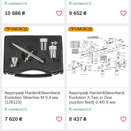
В наявності
В наявності
10 886
9 652
₴
₴
ПРОМОКОД
ПРОМОКОД
Аерограф Harder&Steenbeck
Аерограф Harder&Steenbeck
Evolution Silverline M 0.4 мм
Evolution X Two in One
(126123)
(suction feed) 0.4/0.6 мм
(123013)
В наявності
В наявності
7 620
8 437
₴
₴