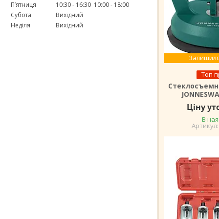
Пʼятниця
10:30
16:30
10:00
18:00
Субота
Вихідний
Неділя
Вихідний
Залишило
Топ 
Стеклосъемн
JONNESWA
Ціну у
В ная