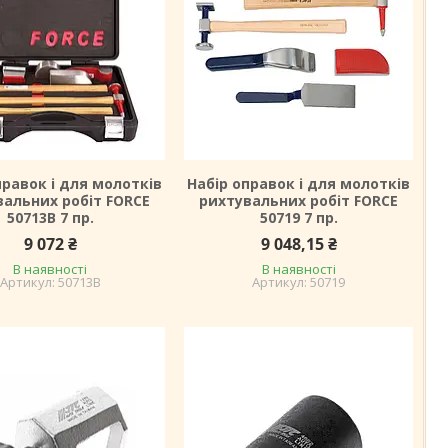
правок і для молотків
Набір оправок і для молотків
вальних робіт FORCE
рихтувальних робіт FORCE
50713B 7 пр.
50719 7 пр.
9 072 ₴
9 048,15 ₴
В наявності
В наявності
50713B
50719