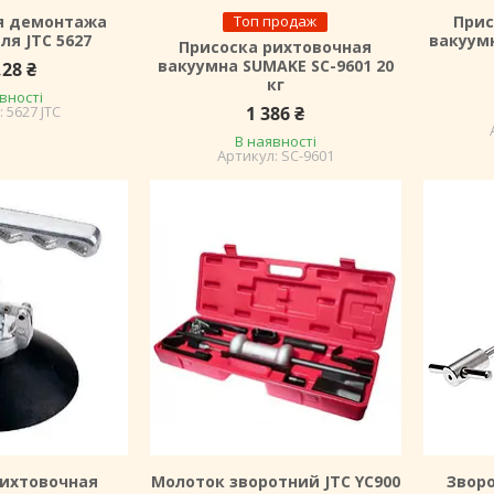
я демонтажа
Топ продаж
Прис
ля JTC 5627
вакуумн
Присоска рихтовочная
вакуумна SUMAKE SC-9601 20
,28 ₴
кг
вності
5627 JTC
1 386 ₴
В наявності
SC-9601
рихтовочная
Молоток зворотний JTC YC900
Звор