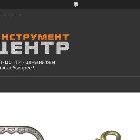
про, Україна
-ЦЕНТР - цены ниже и
тавка быстрее !