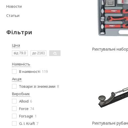
Новости
Статьи
Фільтри
Ціна
Рихтувальні набо
Наявність
В наявності
119
Акція
Товари зі знижками
8
Виробник
Alloid
6
Force
74
Forsage
1
Рихтувальні руба
G. I. Kraft
7