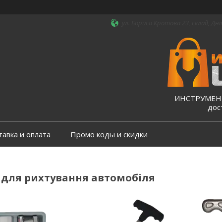
ул. Бориса Кротова 23, склад, Дні
ИНСТРУМЕНТ
дос
тавка и оплата
Промо коды и скидки
 для рихтування автомобіля