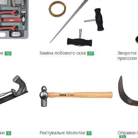
ри
Заміна лобового скла
Зворотні
12
37
присоски
нки
Рихтувальні Молотки
Оправки 
6
5
52