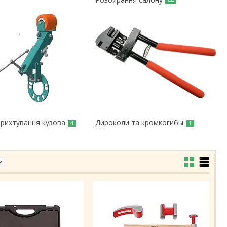
44
 рихтування кузова
Дироколи та кромкогибы
4
1