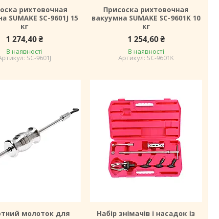
оска рихтовочная
Присоска рихтовочная
а SUMAKE SC-9601J 15
вакуумна SUMAKE SC-9601K 10
кг
кг
1 274,40 ₴
1 254,60 ₴
В наявності
В наявності
SC-9601J
SC-9601K
отний молоток для
Набір знімачів і насадок із