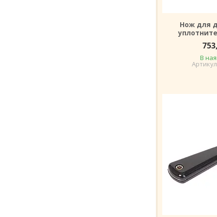
Нож для 
уплотните
753
В ная