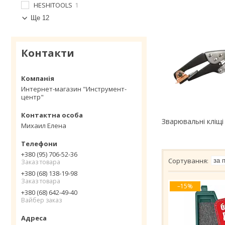
HESHITOOLS
1
Ще 12
Контакти
Интернет-магазин "Инструмент-
центр"
Зварювальні кліщі 
Михаил Елена
+380 (95) 706-52-36
Заказ товара
+380 (68) 138-19-98
Заказ товара
–15%
+380 (68) 642-49-40
Вайбер заказ