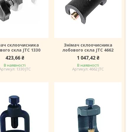
мач склоочисника
Знімач склоочисника
вого скла JTC 1330
лобового скла JTC 4662
423,66 ₴
1 047,42 ₴
В наявності
В наявності
1330 JTC
4662 JTC