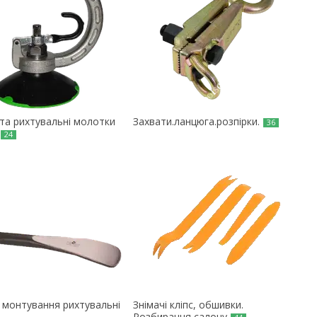
 та рихтувальні молотки
Захвати.ланцюга.розпірки.
36
24
і монтування рихтувальні
Знімачі кліпс, обшивки.
Розбирання салону