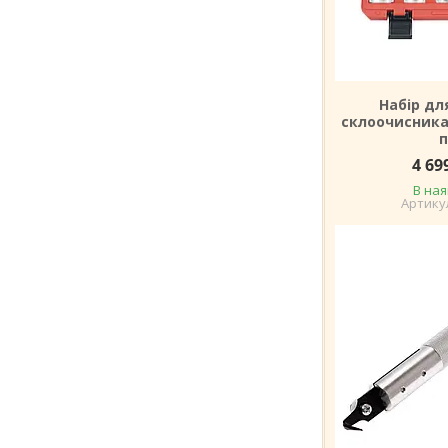
Набір дл
склоочисника
п
4 69
В ная