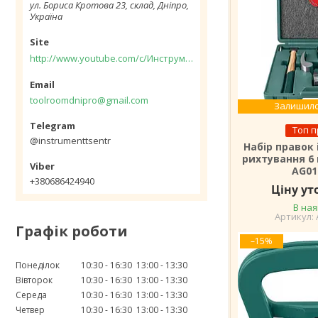
ул. Бориса Кротова 23, склад, Дніпро,
Україна
http://www.youtube.com/c/Инструментцентр12
toolroomdnipro@gmail.com
Залишило
Топ 
@instrumenttsentr
Набір правок 
рихтування 6
AG01
+380686424940
Ціну у
В ная
Графік роботи
–15%
Понеділок
10:30
16:30
13:00
13:30
Вівторок
10:30
16:30
13:00
13:30
Середа
10:30
16:30
13:00
13:30
Четвер
10:30
16:30
13:00
13:30