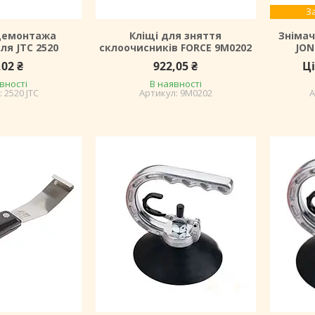
З
демонтажа
Кліщі для зняття
Знімач
ля JTC 2520
склоочисників FORCE 9M0202
JON
,02 ₴
922,05 ₴
Ц
вності
В наявності
2520 JTC
9M0202