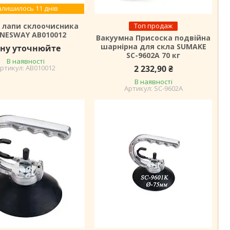
алишилось 11 днів
 лапи склоочисника
Топ продаж
NESWAY AB010012
Вакуумна Присоска подвійна
шарнірна для скла SUMAKE
іну уточнюйте
SC-9602A 70 кг
В наявності
AB010012
2 232,90 ₴
В наявності
SC-9602A