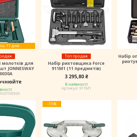
сь 11 днів
продаж
Топ продаж
Набір о
рихту
і молотків для
Набір рихтовщика Force
 шт JONNESWAY
911M1 (11 предметів)
0030A
3 295,80 ₴
точнюйте
В наявності
911M1
вності
AG010030A
–15%