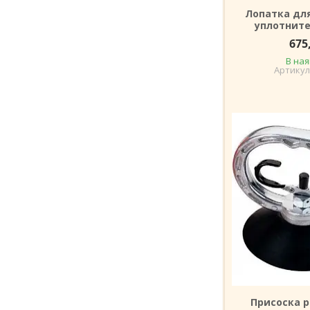
Лопатка дл
уплотните
675
В ная
Присоска 