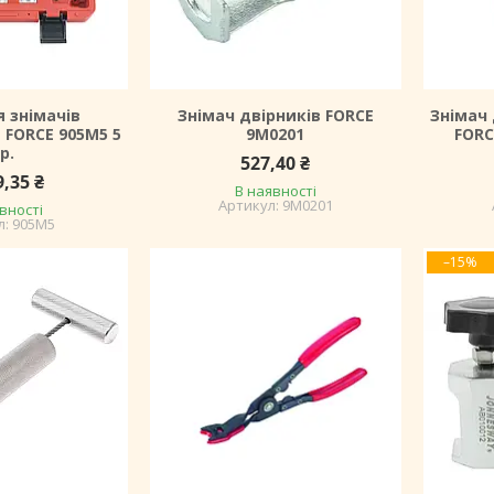
я знімачів
Знімач двірників FORCE
Знімач
 FORCE 905M5 5
9M0201
FORC
р.
527,40 ₴
9,35 ₴
В наявності
9M0201
вності
905M5
–15%