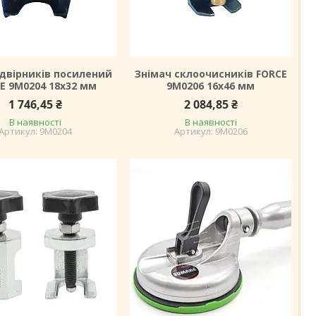
 двірників посилений
Знімач склоочисників FORCE
E 9M0204 18х32 мм
9M0206 16х46 мм
1 746,45 ₴
2 084,85 ₴
В наявності
В наявності
9M0204
9M0206