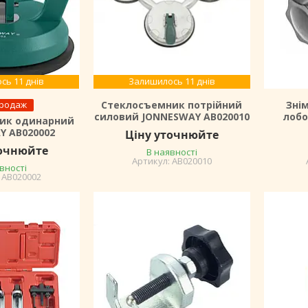
сь 11 днів
Залишилось 11 днів
продаж
Стеклосъемник потрійний
Зні
силовий JONNESWAY AB020010
лобо
ик одинарний
Y AB020002
Ціну уточнюйте
точнюйте
В наявності
AB020010
вності
AB020002