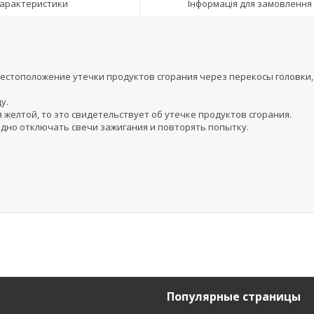
арактеристики
Інформація для замовлення
местоположение утечки продуктов сгорания через перекосы головки,
у.
я желтой, то это свидетельствует об утечке продуктов сгорания.
едно отключать свечи зажигания и повторять попытку.
Популярные страницы