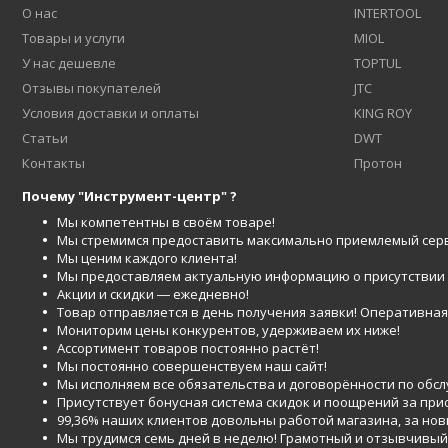
О нас
INTERTOOL
Товары и услуги
MIOL
У нас дешевле
TOPTUL
Отзывы покупателей
JTC
Условия доставки и оплаты
KING ROY
Статьи
DWT
Контакты
Протон
Почему "Инструмент-центр" ?
Мы компетентны в своём товаре!
Мы стремимся предоставить максимально приемлемый серв
Мы ценим каждого клиента!
Мы предоставляем актуальную информацию о присутствии то
Акции и скидки ― ежедневно!
Товар отправляется в день получения заявки! Оперативная 
Мониторим цены конкурентов, удерживаем их ниже!
Ассортимент товаров постоянно растёт!
Мы постоянно совершенствуем наш сайт!
Мы исполняем все обязательства и договорённости по обс
Присутствует бонусная система скидок и поощрений за при
99,36% наших клиентов довольны работой магазина, за но
Мы трудимся семь дней в неделю! Грамотный и отзывчивый