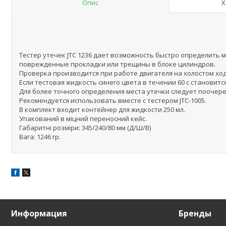
Опис
Х
Тестер утечек JTC 1236 дает возможность быстро определить 
поврежденные прокладки или трещины в блоке цилиндров.
Проверка производится при работе двигателя на холостом ход
Если тестовая жидкость синего цвета в течении 60 с становитс
Для более точного определения места утечки следует поочер
Рекомендуется использовать вместе с тестером JTC-1005.
В комплект входит контейнер для жидкости 250 мл.
Упакований в міцний переносний кейс.
Габаритні розміри: 345/240/80 мм (Д/Ш/В)
Вага: 1246 гр.
Информация
Бренды