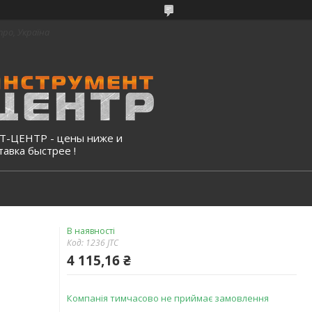
про, Україна
-ЦЕНТР - цены ниже и
тавка быстрее !
В наявності
Код:
1236 JTC
4 115,16 ₴
Компанія тимчасово не приймає замовлення