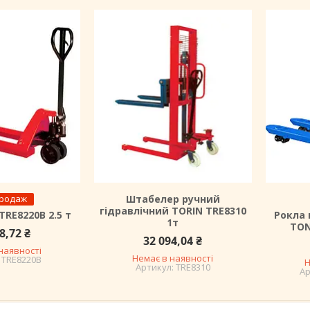
продаж
Штабелер ручний
гідравлічний TORIN TRE8310
TRE8220B 2.5 т
Рокла 
1т
TON
8,72 ₴
32 094,04 ₴
наявності
Немає в наявності
TRE8220B
Н
TRE8310