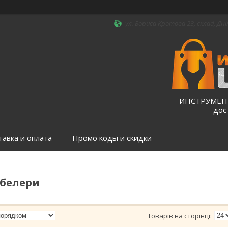
ул. Бориса Кротова 23, склад, Дні
ИНСТРУМЕНТ
дос
тавка и оплата
Промо коды и скидки
абелери