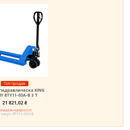
Топ продаж
гидравлическа KING
Y 8TY11-03A-B 3 T
21 821,02 ₴
емає в наявності
8TY11-03A-B