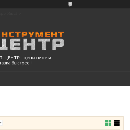
про, Україна
-ЦЕНТР - цены ниже и
тавка быстрее !