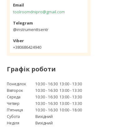
toolroomdnipro@gmail.com
@instrumenttsentr
+380686424940
Графік роботи
Понеділок
10:30
16:30
13:00
13:30
Вівторок
10:30
16:30
13:00
13:30
Середа
10:30
16:30
13:00
13:30
Четвер
10:30
16:30
13:00
13:30
Пʼятниця
10:30
16:30
10:00
18:00
Субота
Вихідний
Неділя
Вихідний