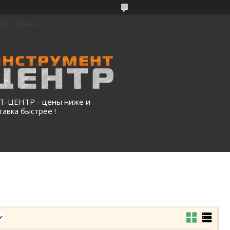
про, Україна
-ЦЕНТР - цены ниже и
тавка быстрее !