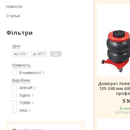
Новости
Статьи
Фільтри
Ціна
Наявність
В наявності
3
Виробник
Домкрат пнев
Airkraft
3
135-340 мм AI
профе
Sigma
1
5 5
TORIN
1
В ная
Vitol
2