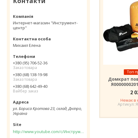
Контакти
Интернет-магазин "Инструмент-
центр"
Михаил Елена
+380 (95) 706-52-36
Заказ товара
Топ 
+380 (68) 138-19-98
Домкрат пов
Заказ товара
Я000000020
+380 (68) 642-49-40
Вайбер заказ
2 0
Немає в 
Я
ул. Бориса Кротова 23, склад, Дніпро,
Україна
http://www.youtube.com/c/Инструментцентр12