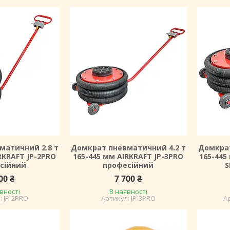
матичний 2.8 т
Домкрат пневматичний 4.2 т
Домкрат
RKRAFT JP-2PRO
165-445 мм AIRKRAFT JP-3PRO
165-445
сійний
професійний
S
00 ₴
7 700 ₴
вності
В наявності
JP-2PRO
JP-3PRO