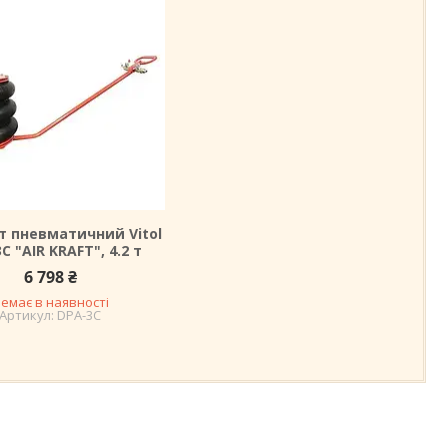
 пневматичний Vitol
C "AIR KRAFT", 4.2 т
6 798 ₴
емає в наявності
DPA-3C