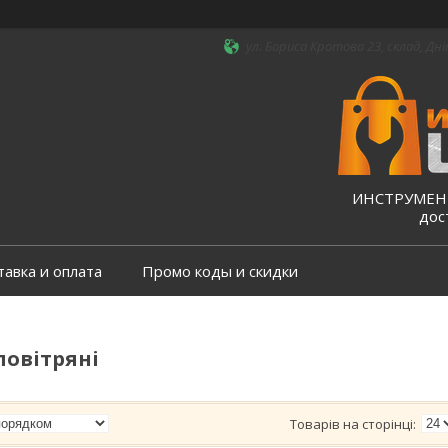
ул. Бориса Кротова 23, склад, Дні
ИНСТРУМЕНТ
дос
тавка и оплата
Промо коды и скидки
овітряні