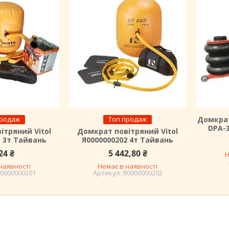
продаж
Топ продаж
Домкрат
DPA-3
ітряний Vitol
Домкрат повітряний Vitol
1 3т Тайвань
Я0000000202 4т Тайвань
24 ₴
5 442,80 ₴
Н
наявності
Немає в наявності
0000000201
Я0000000202