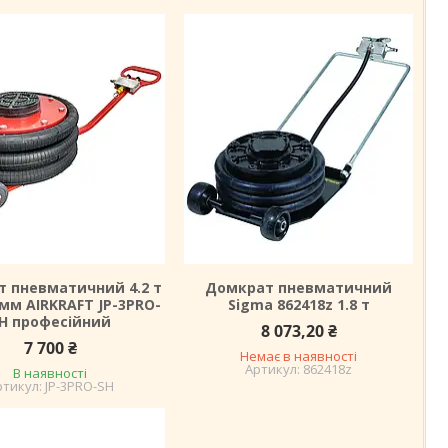
 пневматичний 4.2 т
Домкрат пневматичний
 мм AIRKRAFT JP-3PRO-
Sigma 862418z 1.8 т
H професійний
8 073,20 ₴
7 700 ₴
Немає в наявності
862418z
В наявності
JP-3PRO-SH