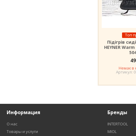
Топ 
Підігрів сид
HEYNER Warm 
50
49
Немає в 
0
Информация
Бренды
О нас
INTERTOOL
Товары и услуги
MIOL