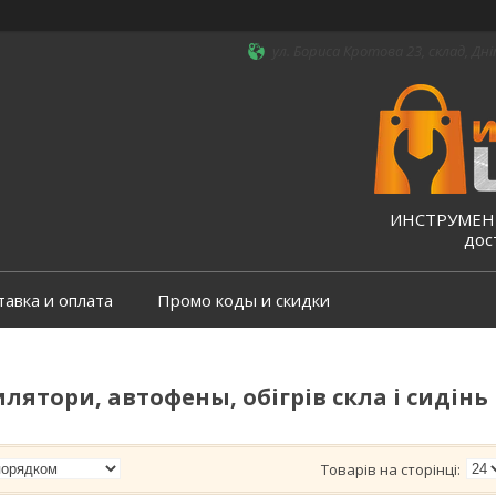
ул. Бориса Кротова 23, склад, Дні
ИНСТРУМЕНТ
дос
тавка и оплата
Промо коды и скидки
лятори, автофены, обігрів скла і сидінь