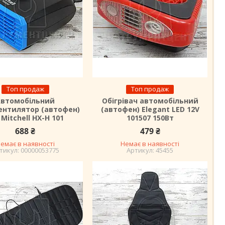
Топ продаж
Топ продаж
Автомобільний
Обігрівач автомобільний
ентилятор (автофен)
(автофен) Elegant LED 12V
 Mitchell HX-H 101
101507 150Вт
688 ₴
479 ₴
емає в наявності
Немає в наявності
00000053775
45455