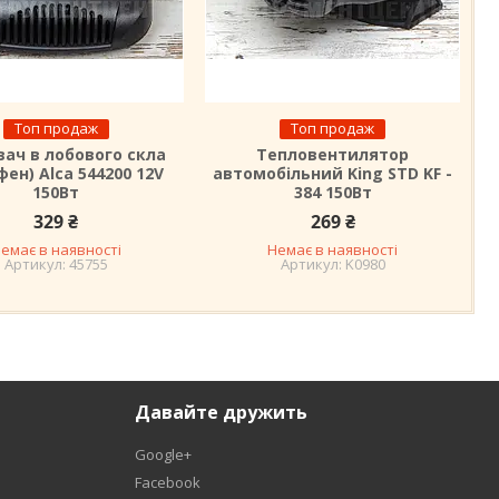
Топ продаж
Топ продаж
вач в лобового скла
Тепловентилятор
фен) Alca 544200 12V
автомобільний King STD KF -
150Вт
384 150Вт
329 ₴
269 ₴
емає в наявності
Немає в наявності
45755
K0980
Давайте дружить
Google+
Facebook