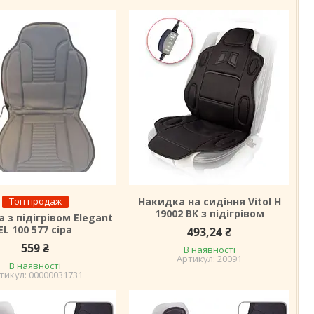
Топ продаж
Накидка на сидіння Vitol H
19002 BK з підігрівом
 з підігрівом Elegant
EL 100 577 сіра
493,24 ₴
559 ₴
В наявності
20091
В наявності
00000031731