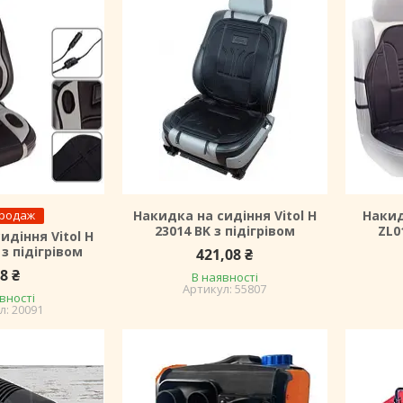
продаж
Накидка на сидіння Vitol H
Накид
23014 BK з підігрівом
ZL0
идіння Vitol H
 з підігрівом
421,08 ₴
8 ₴
В наявності
55807
вності
20091