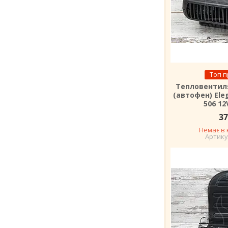
Топ 
Тепловентил
(автофен) Eleg
506 12
37
Немає в 