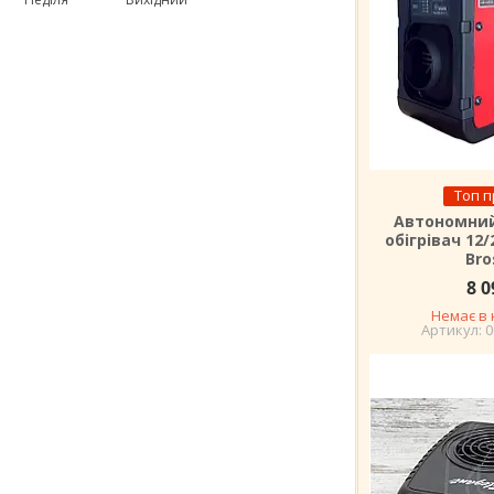
Топ 
Автономни
обігрівач 12/
Bro
8 0
Немає в 
0