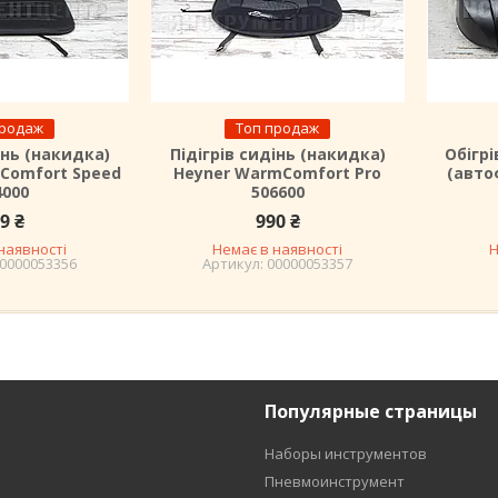
продаж
Топ продаж
інь (накидка)
Підігрів сидінь (накидка)
Обігрі
Comfort Speed
Heyner WarmComfort Pro
(авто
4000
506600
9 ₴
990 ₴
наявності
Немає в наявності
Н
0000053356
00000053357
Популярные страницы
Наборы инструментов
Пневмоинструмент