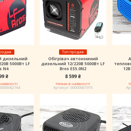
продаж
Топ продаж
й дизельний
Обігрівач автономний
220B 5000Вт LF
дизельний 12/220В 5000Вт LF
теплов
s N4
Bros ES5.0N2
12В
99 ₴
8 599 ₴
наявності
Немає в наявності
Н
0000062164
00000061915