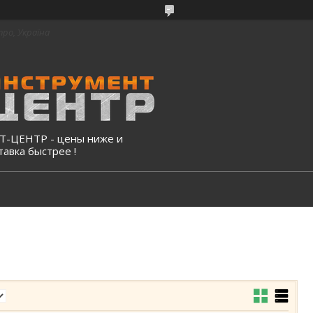
про, Україна
-ЦЕНТР - цены ниже и
тавка быстрее !