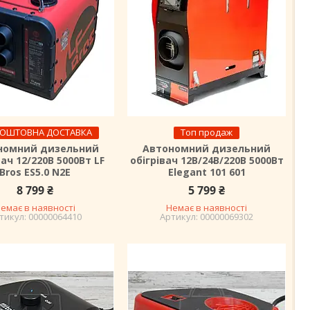
КОШТОВНА ДОСТАВКА
Топ продаж
номний дизельний
Автономний дизельний
вач 12/220В 5000Вт LF
обігрівач 12В/24В/220В 5000Вт
Bros ES5.0 N2E
Elegant 101 601
8 799 ₴
5 799 ₴
емає в наявності
Немає в наявності
00000064410
00000069302