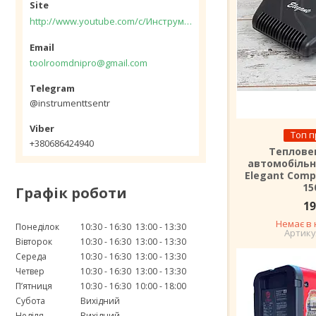
http://www.youtube.com/c/Инструментцентр12
toolroomdnipro@gmail.com
@instrumenttsentr
Топ 
+380686424940
Теплове
автомобільн
Elegant Comp
15
Графік роботи
19
Немає в 
Понеділок
10:30
16:30
13:00
13:30
Вівторок
10:30
16:30
13:00
13:30
Середа
10:30
16:30
13:00
13:30
Четвер
10:30
16:30
13:00
13:30
Пʼятниця
10:30
16:30
10:00
18:00
Субота
Вихідний
Неділя
Вихідний