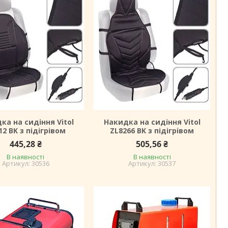
ка на сидіння Vitol
Накидка на сидіння Vitol
12 BK з підігрівом
ZL8266 BK з підігрівом
445,28 ₴
505,56 ₴
В наявності
В наявності
30536
30537