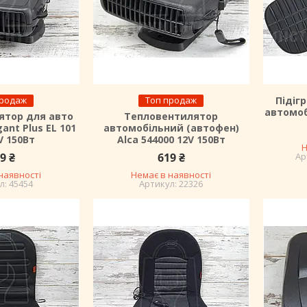
продаж
Топ продаж
Підіг
автомоб
ятор для авто
Тепловентилятор
ant Plus EL 101
автомобільний (автофен)
V 150Вт
Alca 544000 12V 150Вт
Н
9 ₴
619 ₴
наявності
Немає в наявності
45454
22326