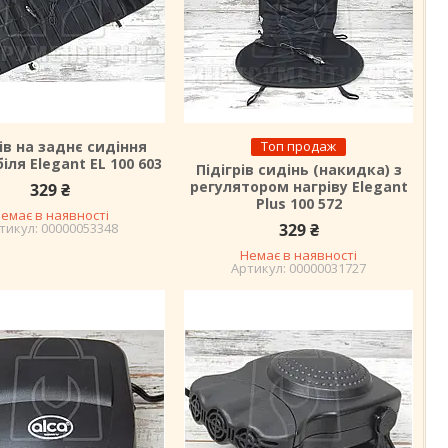
рів на заднє сидіння
Топ продаж
іля Elegant EL 100 603
Підігрів сидінь (накидка) з
регулятором нагріву Elegant
329 ₴
Plus 100 572
емає в наявності
00000053348
329 ₴
Немає в наявності
00000031727