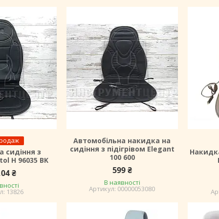
продаж
Автомобільна накидка на
сидіння з підігрівом Elegant
а сидіння з
Накидка
100 600
tol H 96035 BK
599 ₴
,04 ₴
В наявності
вності
00000053080
13826