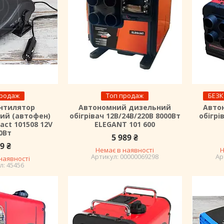
продаж
Топ продаж
БЕЗ
нтилятор
Автономний дизельний
Авто
ий (автофен)
обігрівач 12В/24В/220В 8000Вт
обігрі
act 101508 12V
ELEGANT 101 600
0Вт
5 989 ₴
9 ₴
Немає в наявності
Н
00000069298
наявності
45456