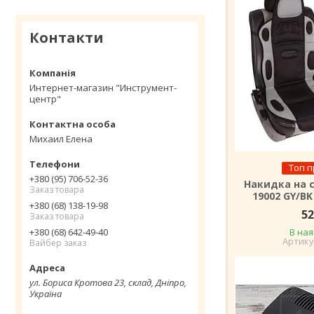
Контакти
Интернет-магазин "Инструмент-
центр"
Михаил Елена
Топ 
+380 (95) 706-52-36
Накидка на с
Заказ товара
19002 GY/BK
+380 (68) 138-19-98
52
Заказ товара
+380 (68) 642-49-40
В ная
Вайбер заказ
ул. Бориса Кротова 23, склад, Дніпро,
Україна