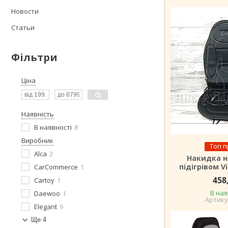
Новости
Статьи
Фільтри
Ціна
Наявність
В наявності
8
Виробник
Топ 
Alca
2
Накидка н
підігрівом Vi
CarCommerce
1
458
Cartoy
1
В ная
Daewoo
1
Elegant
9
Ще 4