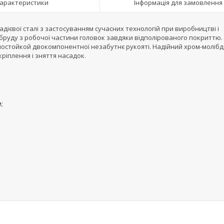
арактеристики
Інформація для замовлення
дієвої сталі з застосуванням сучасних технологій при виробництві і
бруду з робочої частини головок завдяки відполірованого покриттю.
лостойкой двокомпонентної незабутнє рукояті. Надійний хром-моліб
ріплення і зняття насадок.
;