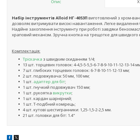
Опис
Х
Набір інструментів Alloid НГ-4053П
виготовлений з хром-вана
дозволяє витримувати високі навантаження. Легке видалення 
Надійне захоплення інструменту при роботі завдяки бензомас
храповий механізм. Зручна кнопка на трещотке для швидкого к
Комплектація:
Тріскачка
з швидким скиданням 1/4;
13 шт. торцевих головок: 4-4,5-5-5,5-6-7-8-9-10-11-12-13-14 мм
7 шт. глибоких торцевих головок: 6-7-8-10-11-12-13 мм;
2 шт. подовжувача: 50 мм, 100 мм;
1 шт.
адаптер для біт
;
1 шт. гнучкий подовжувач 150 мм;
1 шт. рукоятка
викрутки
;
1 шт. кардан шарнірний;
1 шт. Т-подібний комірець;
4 шт. кутові шестигранники: 1,25-1,5-2-2,5 мм.
21 шт. головки для біт: 1.4"