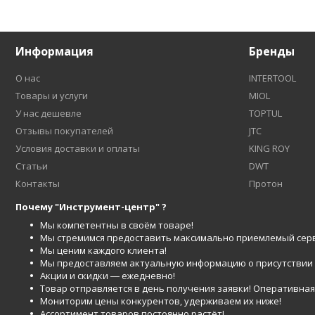
Информация
Бренды
О нас
INTERTOOL
Товары и услуги
MIOL
У нас дешевле
TOPTUL
Отзывы покупателей
JTC
Условия доставки и оплаты
KING ROY
Статьи
DWT
Контакты
Протон
Почему "Инструмент-центр" ?
Мы компетентны в своём товаре!
Мы стремимся предоставить максимально приемлемый серв
Мы ценим каждого клиента!
Мы предоставляем актуальную информацию о присутствии то
Акции и скидки ― ежедневно!
Товар отправляется в день получения заявки! Оперативная 
Мониторим цены конкурентов, удерживаем их ниже!
Ассортимент товаров постоянно растёт!