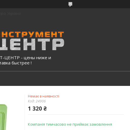
про, Україна
-ЦЕНТР - цены ниже и
тавка быстрее !
Немає в наявності
Код:
24906
1 320 ₴
Компанія тимчасово не приймає замовлення