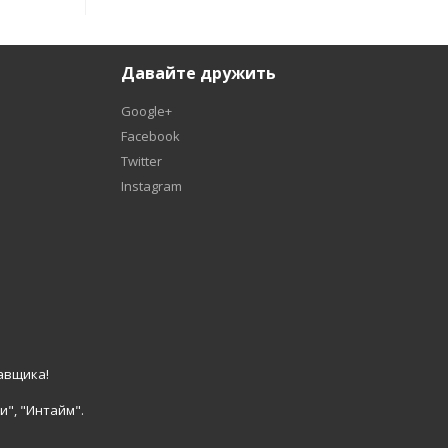
Давайте дружить
Google+
Facebook
Twitter
Instagram
авщика!
и", "Интайм".