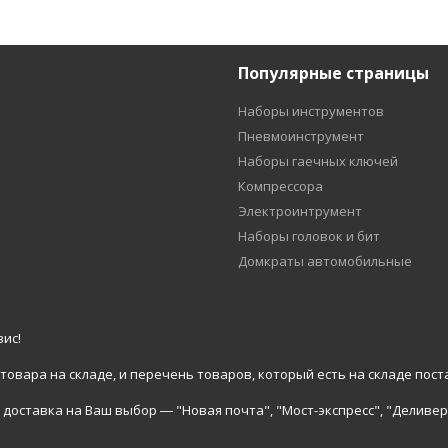
Популярные страницы
Наборы инструментов
Пневмоинструмент
Наборы гаечных ключей
Компрессора
Электроинтрумент
Наборы головок и бит
Домкраты автомобильные
ис!
вара на складе, и перечень товаров, который есть на складе пост
доставка на Ваш выбор ― "Новая почта", "Мост-экспресс", "Деливер