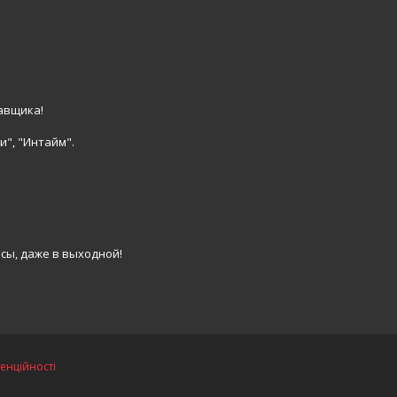
авщика!
и", "Интайм".
сы, даже в выходной!
енційності