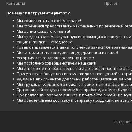
Контакты
Протон
Почему "Инструмент-центр" ?
Мы компетентны в своём товаре!
Мы стремимся предоставить максимально приемлемый серв
Мы ценим каждого клиента!
Мы предоставляем актуальную информацию о присутствии то
Акции и скидки ― ежедневно!
Товар отправляется в день получения заявки! Оперативная 
Мониторим цены конкурентов, удерживаем их ниже!
Ассортимент товаров постоянно растёт!
Мы постоянно совершенствуем наш сайт!
Мы исполняем все обязательства и договорённости по обс
Присутствует бонусная система скидок и поощрений за при
99,36% наших клиентов довольны работой магазина, за но
Мы трудимся семь дней в неделю! Грамотный и отзывчивый
Бракованный продукт примем без проблем, а обмен будет
При появлении вопроса пишите и получайте онлайн консул
Мы обеспечиваем доставку и отправку продукции во все у