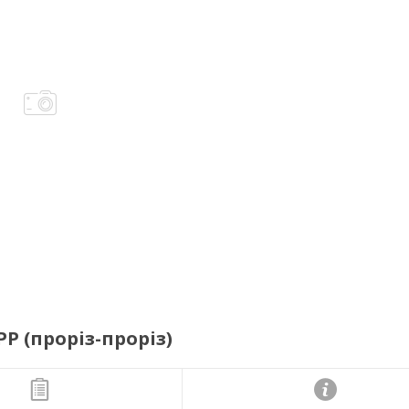
P (проріз-проріз)