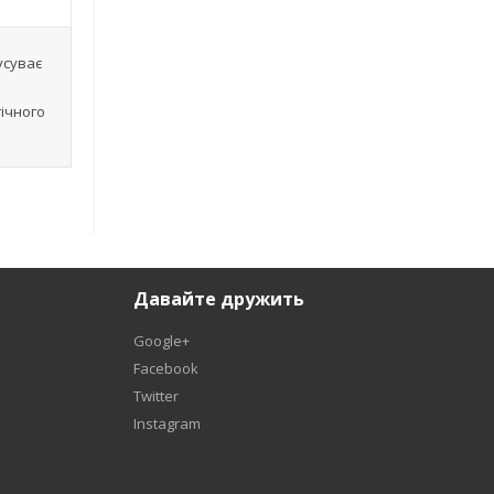
усуває
гічного
Давайте дружить
Google+
Facebook
Twitter
Instagram