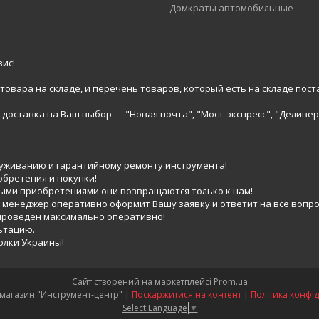
Домкраты автомобильные
ис!
вара на складе, и перечень товаров, который есть на складе пост
доставка на Ваш выбор ― "Новая почта", "Мост-экспресс", "Деливер
луживанию и гарантийному ремонту инструмента!
обретения и покупки!
выми приобретениями они возвращаются только к нам!
 менеджер оперативно оформит Вашу заявку и ответит на все вопро
 проведён максимально оперативно!
ьтацию.
голки Украины!
Сайт створений на маркетплейсі
Prom.ua
Интернет-магазин "Инструмент-центр" |
Поскаржитися на контент
|
Політика конфід
Select Language
▼