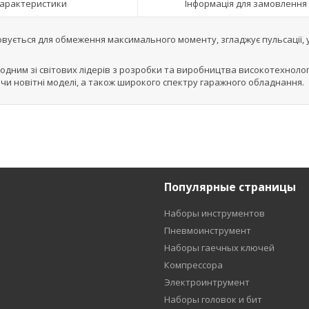
арактеристики
Інформація для замовлення
совується для обмеження максимального моменту, згладжує пульсації, 
 є одним зі світових лідерів з розробки та виробництва високотехноло
чи новітні моделі, а також широкого спектру гаражного обладнання.
Популярные страницы
Наборы инструментов
Пневмоинструмент
Наборы гаечных ключей
Компрессора
Электроинтрумент
Наборы головок и бит