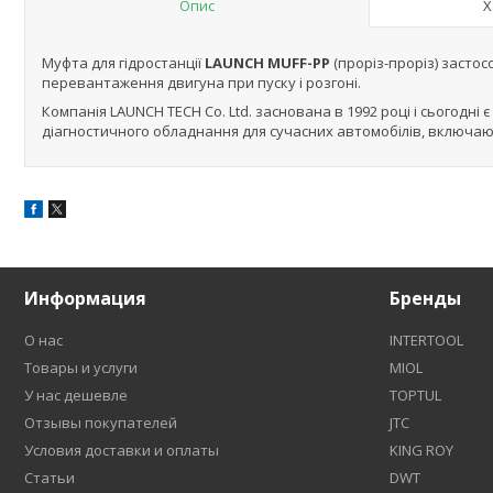
Опис
Х
Муфта для гідростанції
LAUNCH MUFF-PP
(проріз-проріз) засто
перевантаження двигуна при пуску і розгоні.
Компанія LAUNCH TECH Co. Ltd. заснована в 1992 році і сьогодні
діагностичного обладнання для сучасних автомобілів, включаю
Информация
Бренды
О нас
INTERTOOL
Товары и услуги
MIOL
У нас дешевле
TOPTUL
Отзывы покупателей
JTC
Условия доставки и оплаты
KING ROY
Статьи
DWT