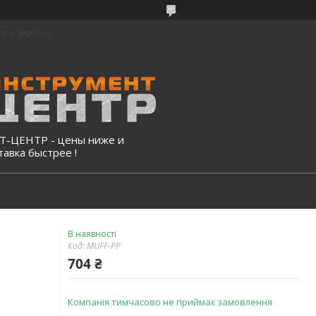
про, Україна
-ЦЕНТР - цены ниже и
тавка быстрее !
В наявності
Код:
MUFF-PP
704 ₴
Компанія тимчасово не приймає замовлення