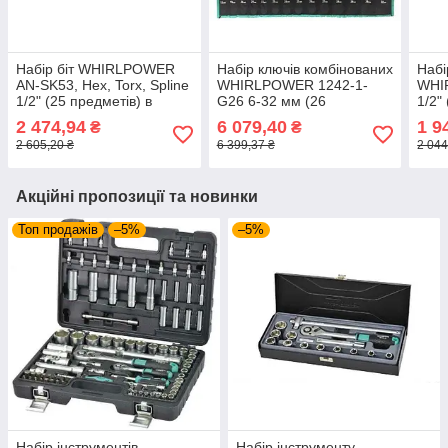
Набір біт WHIRLPOWER
Набір ключів комбінованих
Набі
AN-SK53, Hex, Torx, Spline
WHIRLPOWER 1242-1-
WHI
1/2" (25 предметів) в
G26 6-32 мм (26
1/2"
ложементі
предметів)
2 474,94
6 079,40
1 9
₴
₴
2 605,20 ₴
6 399,37 ₴
2 044
Акційні пропозиції та новинки
Топ продажів
–5%
–5%
Набір інструментів
Набір інструменту