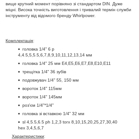
вище крутний момент порівняно зі стандартом DIN. Дуже
міцні. Висока точність виготовлення і тривалий термін служби
інструменту від відомого бренду Whirlpower.
Комплектація
:
головка 1/4" 6 р
4,4.5,5,5.5,6,7,8,9,10,11,12,13,14 мм
головка 1/4" 25 мм Е4,Е5,Е6,Е7,Е8,Е10,Е11
трещітка 1/4" 36 зубів
подовжувач 1/4" 55, 150 мм
вороток 1/4" 115мм
вороток 1/4" 145мм
роз'єм 1/4"*1/4"
головка зі вставкою 1/4" 32 мм
sl 4,5.5,6.5 ph 1,2,3 torx 8,10,15,20,25,27,30,40
hex 3,4,5,6,7
Характеристики
: