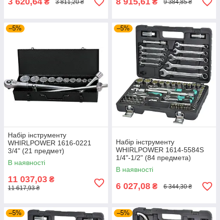
3 620,64
8 915,61
₴
₴
3 811,20 ₴
9 384,85 ₴
–5%
–5%
Набір інструменту
Набір інструменту
WHIRLPOWER 1616-0221
WHIRLPOWER 1614-5584S
3/4" (21 предмет)
1/4"-1/2" (84 предмета)
В наявності
В наявності
11 037,03
₴
6 027,08
₴
6 344,30 ₴
11 617,93 ₴
–5%
–5%