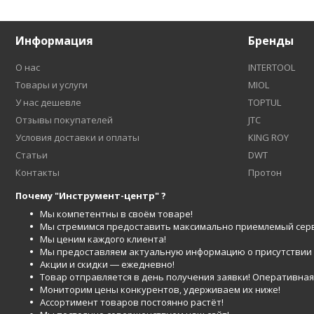
Информация
Бренды
О нас
INTERTOOL
Товары и услуги
MIOL
У нас дешевле
TOPTUL
Отзывы покупателей
JTC
Условия доставки и оплаты
KING ROY
Статьи
DWT
Контакты
Протон
Почему "Инструмент-центр" ?
Мы компетентны в своём товаре!
Мы стремимся предоставить максимально приемлемый серв
Мы ценим каждого клиента!
Мы предоставляем актуальную информацию о присутствии то
Акции и скидки ― ежедневно!
Товар отправляется в день получения заявки! Оперативная 
Мониторим цены конкурентов, удерживаем их ниже!
Ассортимент товаров постоянно растёт!