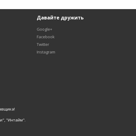
Давайте дружить
Google+
Facebook
Twitter
Instagram
авщика!
и", "Интайм".