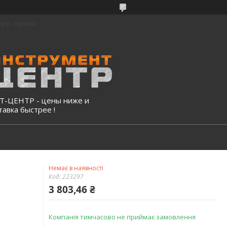
про, Україна
-ЦЕНТР - цены ниже и
тавка быстрее !
Немає в наявності
Код:
223297
3 803,46 ₴
Компанія тимчасово не приймає замовлення