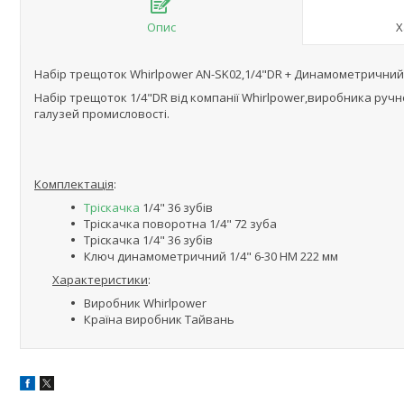
Опис
Х
Набір трещоток Whirlpower AN-SK02,1/4"DR + Динамометричний
Набір трещоток 1/4"DR від компанії Whirlpower,виробника руч
галузей промисловості.
Комплектація
:
Тріскачка
1/4" 36 зубів
Тріскачка поворотна 1/4" 72 зуба
Тріскачка 1/4" 36 зубів
Ключ динамометричний 1/4" 6-30 НМ 222 мм
Характеристики
:
Виробник Whirlpower
Країна виробник Тайвань