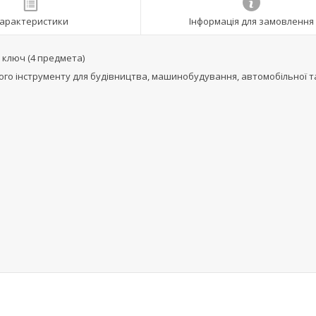
арактеристики
Інформація для замовлення
 ключ (4 предмета)
ного інструменту для будівництва, машинобудування, автомобільної т