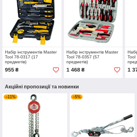
Набір інструментів Master
Набір інструментів Master
Набі
Tool 78-0317 (17
Tool 78-0357 (57
Tool
предметів)
предметів)
пред
955
1 468
1 3
₴
₴
Акційні пропозиції та новинки
–11%
–5%