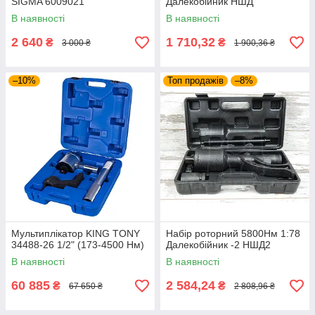
SIGMA 6009021
Далекобійник НШД
В наявності
В наявності
2 640
1 710,32
₴
₴
3 000 ₴
1 900,36 ₴
–10%
Топ продажів
–8%
Мультиплікатор KING TONY
Набір роторний 5800Нм 1:78
34488-26 1/2" (173-4500 Нм)
Далекобійник -2 НШД2
В наявності
В наявності
60 885
2 584,24
₴
₴
67 650 ₴
2 808,96 ₴