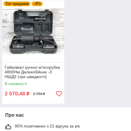
Топ продажів
–8%
Гайковерт ручної м'ясорубка
4800Нм Далекобійник -3
НШД3 (три швидкості)
В наявності
2 570,48
₴
2 794 ₴
Про нас
95% позитивних з 21 відгука за рік