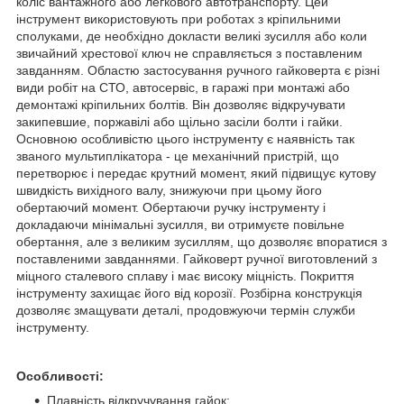
коліс вантажного або легкового автотранспорту. Цей
інструмент використовують при роботах з кріпильними
сполуками, де необхідно докласти великі зусилля або коли
звичайний хрестової ключ не справляється з поставленим
завданням. Областю застосування ручного гайковерта є різні
види робіт на СТО, автосервіс, в гаражі при монтажі або
демонтажі кріпильних болтів. Він дозволяє відкручувати
закипевшие, поржавілі або щільно засіли болти і гайки.
Основною особливістю цього інструменту є наявність так
званого мультиплікатора - це механічний пристрій, що
перетворює і передає крутний момент, який підвищує кутову
швидкість вихідного валу, знижуючи при цьому його
обертаючий момент. Обертаючи ручку інструменту і
докладаючи мінімальні зусилля, ви отримуєте повільне
обертання, але з великим зусиллям, що дозволяє впоратися з
поставленими завданнями. Гайковерт ручної виготовлений з
міцного сталевого сплаву і має високу міцність. Покриття
інструменту захищає його від корозії. Розбірна конструкція
дозволяє змащувати деталі, продовжуючи термін служби
інструменту.
Особливості:
Плавність відкручування гайок;