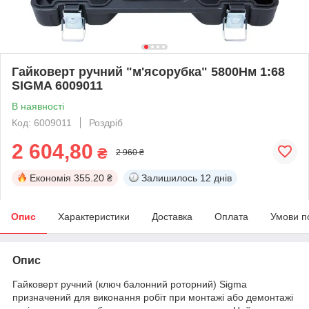
Гайковерт ручний "м'ясорубка" 5800Нм 1:68
SIGMA 6009011
В наявності
Код: 6009011
Роздріб
2 604,80
₴
2 960 ₴
Економія
355.20 ₴
Залишилось
12 днів
Опис
Характеристики
Доставка
Оплата
Умови п
Опис
Гайковерт ручний (ключ балонний роторний) Sigma
призначений для виконання робіт при монтажі або демонтажі