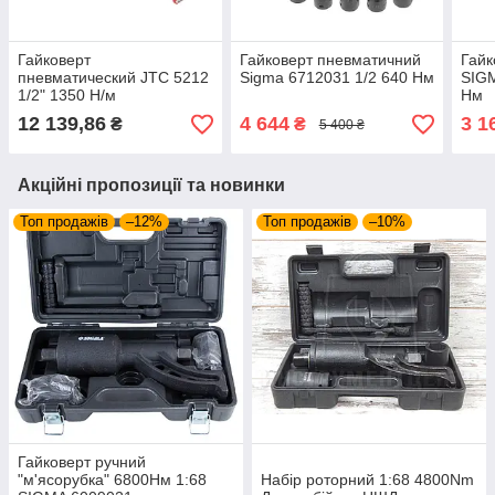
Гайковерт
Гайковерт пневматичний
Гайк
пневматический JTC 5212
Sigma 6712031 1/2 640 Нм
SIGM
1/2" 1350 Н/м
Нм
12 139,86
4 644
3 1
₴
₴
5 400 ₴
Акційні пропозиції та новинки
Топ продажів
–12%
Топ продажів
–10%
Гайковерт ручний
"м'ясорубка" 6800Нм 1:68
Набір роторний 1:68 4800Nm