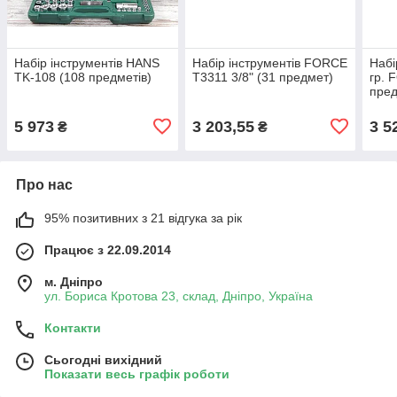
Набір інструментів HANS
Набір інструментів FORCE
Набі
TK-108 (108 предметів)
T3311 3/8" (31 предмет)
гр. 
пред
5 973
3 203,55
3 5
₴
₴
Про нас
95% позитивних з 21 відгука за рік
Працює з 22.09.2014
м. Дніпро
ул. Бориса Кротова 23, склад, Дніпро, Україна
Контакти
Сьогодні вихідний
Показати весь графік роботи