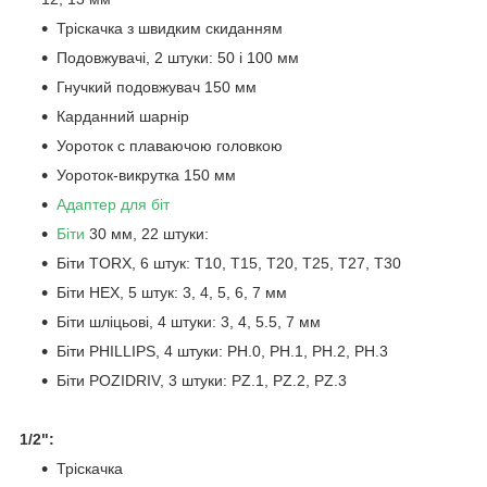
Тріскачка з швидким скиданням
Подовжувачі, 2 штуки: 50 і 100 мм
Гнучкий подовжувач 150 мм
Карданний шарнір
У
ороток
c
плаваючою головкою
У
ороток
-викрутка 150 мм
Адаптер для біт
Біти
30 мм, 22 штуки:
Біти TORX, 6 штук: T10, T15, T20, T25, T27, T30
Біти HEX, 5 штук: 3, 4, 5, 6, 7 мм
Біти шліцьові, 4 штуки: 3, 4, 5.5, 7 мм
Біти
PHILLIPS, 4
штуки
: PH.0, PH.1, PH.2, PH.3
Біти POZIDRIV, 3 штуки: PZ.1, PZ.2, PZ.3
1/2":
Тріскачка