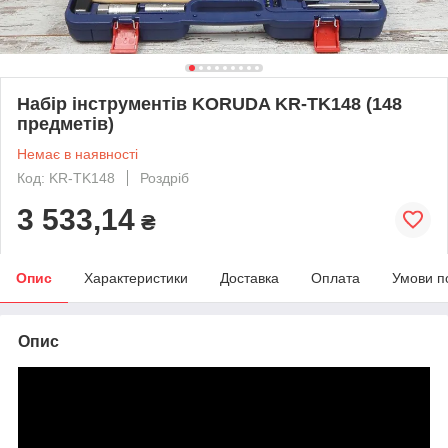
Набір інструментів KORUDA KR-TK148 (148
предметів)
Немає в наявності
Код: KR-TK148
Роздріб
3 533,14
₴
Опис
Характеристики
Доставка
Оплата
Умови п
Опис