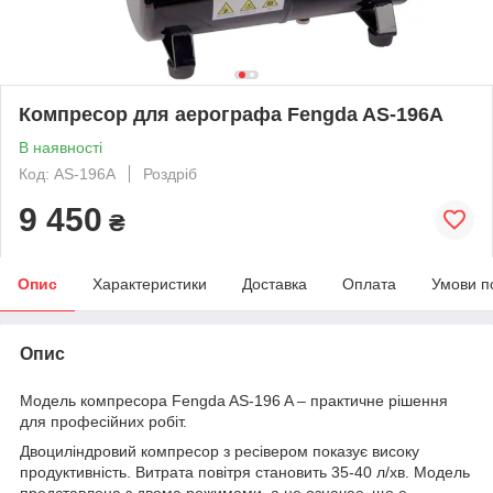
Компресор для аерографа Fengda AS-196A
В наявності
Код: AS-196А
Роздріб
9 450
₴
Опис
Характеристики
Доставка
Оплата
Умови п
Опис
Модель компресора Fengda AS-196 A – практичне рішення
для професійних робіт.
Двоциліндровий компресор з ресівером показує високу
продуктивність. Витрата повітря становить 35-40 л/хв. Модель
представлена з двома режимами, а це означає, що є