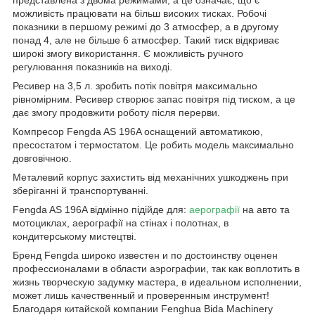
можливість працювати на більш високих тисках. Робочі
показники в першому режимі до 3 атмосфер, а в другому
понад 4, але не більше 6 атмосфер. Такий тиск відкриває
широкі змогу використання. Є можливість ручного
регулювання показників на виході.
Ресивер на 3,5 л. зробить потік повітря максимально
рівномірним. Ресивер створює запас повітря під тиском, а це
дає змогу продовжити роботу після перерви.
Компресор Fengda AS 196A оснащений автоматикою,
пресостатом і термостатом. Це робить модель максимально
довговічною.
Металевий корпус захистить від механічних ушкоджень при
зберіганні й транспортуванні.
Fengda AS 196A відмінно підійде для:
аерографії
на авто та
мотоциклах, аерографії на стінах і полотнах, в
кондитерському мистецтві.
Бренд Fengda широко известен и по достоинству оценен
профессионалами в области аэрографии, так как воплотить в
жизнь творческую задумку мастера, в идеальном исполнении,
может лишь качественный и проверенным инструмент!
Благодаря китайской компании Fenghua Bida Machinery