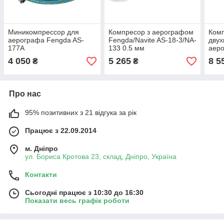
Миникомпрессор для
Компресор з аерографом
Ком
аерографа Fengda AS-
Fengda/Navite AS-18-3/NA-
дву
177A
133 0.5 мм
аер
196
4 050
5 265
8 5
₴
₴
Про нас
95% позитивних з 21 відгука за рік
Працює з 22.09.2014
м. Дніпро
ул. Бориса Кротова 23, склад, Дніпро, Україна
Контакти
Сьогодні працює з 10:30 до 16:30
Показати весь графік роботи