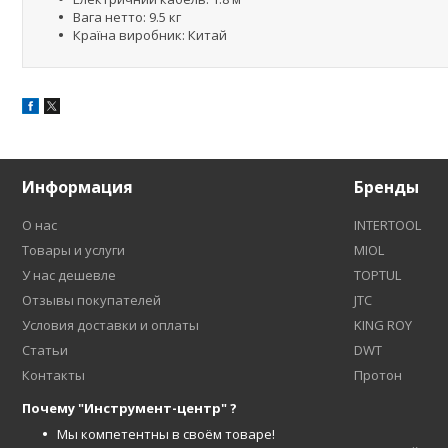
Вага нетто: 9.5 кг
Країна виробник: Китай
Информация
Бренды
О нас
INTERTOOL
Товары и услуги
MIOL
У нас дешевле
TOPTUL
Отзывы покупателей
JTC
Условия доставки и оплаты
KING ROY
Статьи
DWT
Контакты
Протон
Почему "Инструмент-центр" ?
Мы компетентны в своём товаре!