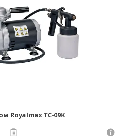
м Royalmax TC-09K