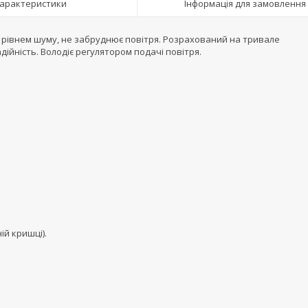
арактеристики
Інформація для замовлення
рівнем шуму, не забруднює повітря. Розрахований на тривале
ійність. Володіє регулятором подачі повітря.
ій кришці).