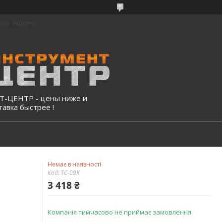
про, Україна
-ЦЕНТР - цены ниже и
тавка быстрее !
Немає в наявності
Код:
TC-09K
3 418 ₴
Компанія тимчасово не приймає замовлення