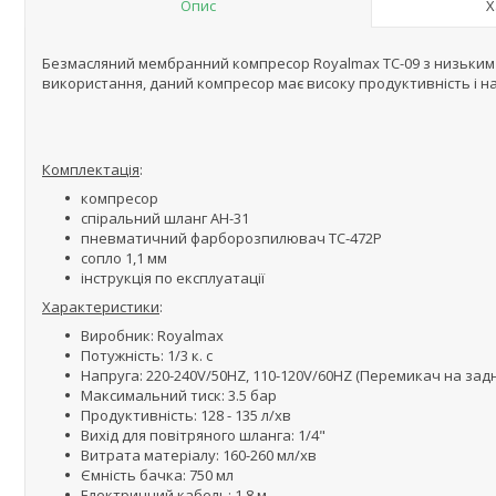
Опис
Х
Безмасляний мембранний компресор Royalmax TC-09 з низьким 
використання, даний компресор має високу продуктивність і над
Комплектація
:
компресор
спіральний шланг AH-31
пневматичний фарборозпилювач TC-472P
сопло 1,1 мм
інструкція по експлуатації
Характеристики
:
Виробник: Royalmax
Потужність: 1/3 к. с
Напруга: 220-240V/50HZ, 110-120V/60HZ (Перемикач на задн
Максимальний тиск: 3.5 бар
Продуктивність: 128 - 135 л/хв
Вихід для повітряного шланга: 1/4"
Витрата матеріалу: 160-260 мл/хв
Ємність бачка: 750 мл
Електричний кабель: 1.8 м