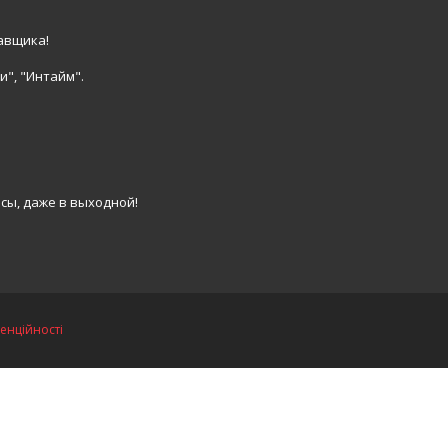
авщика!
и", "Интайм".
сы, даже в выходной!
енційності