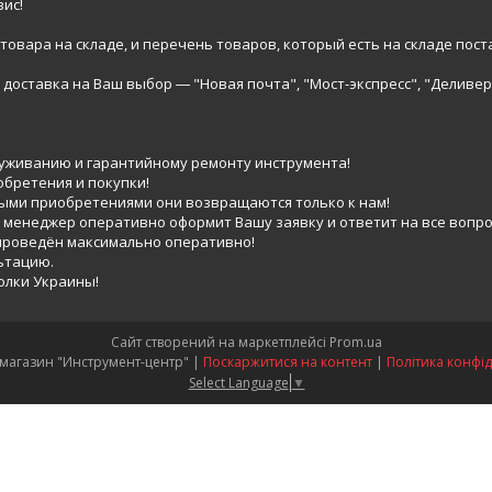
ис!
вара на складе, и перечень товаров, который есть на складе пост
доставка на Ваш выбор ― "Новая почта", "Мост-экспресс", "Деливер
луживанию и гарантийному ремонту инструмента!
обретения и покупки!
выми приобретениями они возвращаются только к нам!
 менеджер оперативно оформит Вашу заявку и ответит на все вопро
 проведён максимально оперативно!
ьтацию.
голки Украины!
Сайт створений на маркетплейсі
Prom.ua
Интернет-магазин "Инструмент-центр" |
Поскаржитися на контент
|
Політика конфід
Select Language
▼