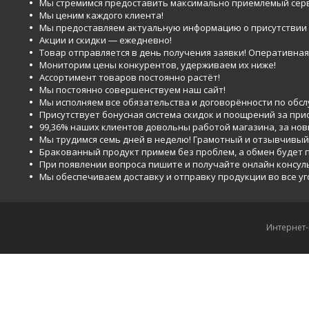
Мы стремимся предоставить максимально приемлемый серв
Мы ценим каждого клиента!
Мы предоставляем актуальную информацию о присутствии то
Акции и скидки ― ежедневно!
Товар отправляется в день получения заявки! Оперативная 
Мониторим цены конкурентов, удерживаем их ниже!
Ассортимент товаров постоянно растёт!
Мы постоянно совершенствуем наш сайт!
Мы исполняем все обязательства и договорённости по обс
Присутствует бонусная система скидок и поощрений за при
99,36% наших клиентов довольны работой магазина, за но
Мы трудимся семь дней в неделю! Грамотный и отзывчивый
Бракованный продукт примем без проблем, а обмен будет
При появлении вопроса пишите и получайте онлайн консул
Мы обеспечиваем доставку и отправку продукции во все у