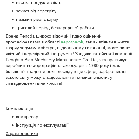
висока продуктивність
захист від перегріву
низький рівень шуму
тривалий період безперервної роботи
Бренд Fengda широко відомий і гідно оцінений
професіоналами в області
аерографії
, так як втілити в життя
творчу задумку майстра, в ідеальному виконанні, може лише
якісний і перевірений інструмент! Завдяки китайської компанії
Fenghua Bida Machinery Manufacrure Co.,Ltd, яка практикує
виробництво аерографів та аксесуарів з 1990 року і має
більше п'ятнадцяти років досвіду в цій сфері, аэрбрашисты
всього світу можуть задовольнити найвищі вимоги, у
співвідношенні ціна - якість!
Комплектація
:
компресор
інструкція по експлуатації
Характеристики
: