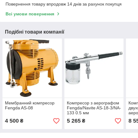
Повернення товару впродовж 14 днів за рахунок покупця
Всі умови повернення
Подібні товари компанії
Мембранний компресор
Компресор з аерографом
Ком
Fengda AS-08
Fengda/Navite AS-18-3/NA-
дву
133 0.5 мм
аер
196
4 500
5 265
8 5
₴
₴