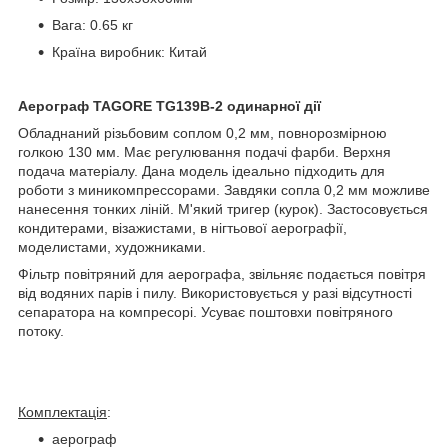
Вага: 0.65 кг
Країна виробник: Китай
Аерограф TAGORE TG139B-2 одинарної дії
Обладнаний різьбовим соплом 0,2 мм, повнорозмірною
голкою 130 мм. Має регулювання подачі фарби. Верхня
подача матеріалу. Дана модель ідеально підходить для
роботи з миникомпрессорами. Завдяки сопла 0,2 мм можливе
нанесення тонких ліній. М'який тригер (курок). Застосовується
кондитерами, візажистами, в нігтьової аерографії,
моделистами, художниками.
Фільтр повітряний для аерографа, звільняє подається повітря
від водяних парів і пилу. Використовується у разі відсутності
сепаратора на компресорі. Усуває поштовхи повітряного
потоку.
Комплектація
:
аерограф