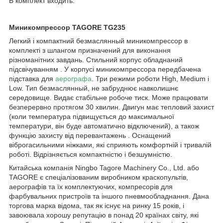
В комплект входить:
Миникомпрессор TAGORE TG235
Легкий і компактний безмаслянный миникомпрессор в
комплекті з шлангом призначений для виконання
різноманітних завдань. Стильний корпус обладнаний
підсвічуванням . У корпусі миникомпрессора передбачена
підставка для
аерографа
. Три режими роботи High, Medium і
Low. Тип безмаслянный, не забруднює навколишнє
середовище. Видає стабільне робоче тиск. Може працювати
безперервно протягом 30 хвилин. Двигун має тепловий захист
(коли температура підвищується до максимальної
температури, він буде автоматично відключений), а також
функцію захисту від перевантажень . Оснащений
віброгасильними ніжками, які сприяють комфортній і тривалій
роботі. Відрізняється компактністю і безшумністю.
Китайська компанія Ningbo Tagore Machinery Co., Ltd. або
TAGORE є спеціалізованим виробником краскопультів,
аерографів та їх комплектуючих, компресорів для
фарбувальних пристроїв та іншого пневмообладнання. Дана
торгова марка відома, так як існує на ринку 15 років, і
завоювала хорошу репутацію в понад 20 країнах світу, які