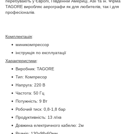
перебувають у Європі, Південній Америці, Азії та ін. Фірма
TAGORE виробляє аерографи як для любителів, так і для
професіоналів.
Комплектація
:
миникомпрессор
інструкція по експлуатації
Характеристики
:
Виробник: TAGORE
Тип: Компресор
Напруга: 220 В
Частота: 50 Гц
Потужність: 9 Вт
Робочий тиск: 0,8-1,8 бар
Продуктивність: 13 л/хв
Довжина електричного кабелю: 2м
Розмір: 130х98х60мм