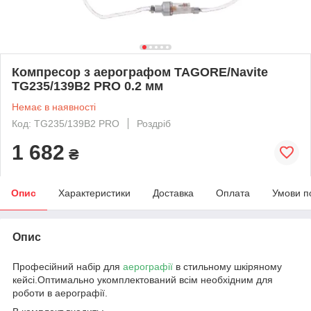
Компресор з аерографом TAGORE/Navite
TG235/139B2 PRO 0.2 мм
Немає в наявності
Код: TG235/139B2 PRO
Роздріб
1 682
₴
Опис
Характеристики
Доставка
Оплата
Умови п
Опис
Професійний набір для
аерографії
в стильному шкіряному
кейсі.Оптимально укомплектований всім необхідним для
роботи в аерографії.