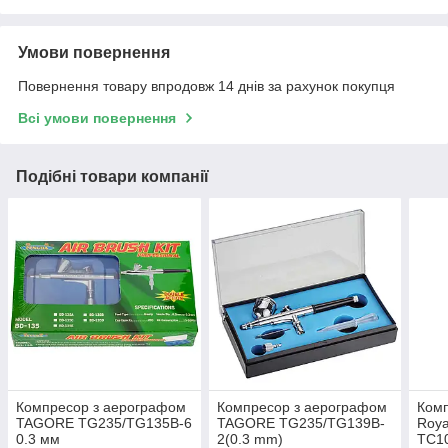
Умови повернення
Повернення товару впродовж 14 днів за рахунок покупця
Всі умови повернення
Подібні товари компанії
Компресор з аерографом
Компресор з аерографом
Ком
TAGORE TG235/TG135B-6
TAGORE TG235/TG139B-
Roy
0.3 мм
2(0.3 mm)
TC10