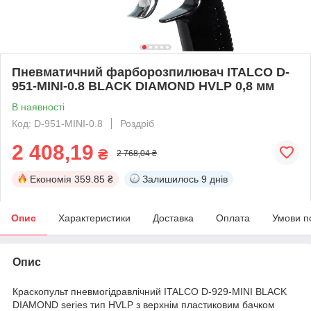
Пневматичний фарборозпилювач ITALCO D-
951-MINI-0.8 BLACK DIAMOND HVLP 0,8 мм
В наявності
Код: D-951-MINI-0.8
Роздріб
2 408,19
₴
2 768,04 ₴
Економія
359.85 ₴
Залишилось
9 днів
Опис
Характеристики
Доставка
Оплата
Умови п
Опис
Краскопульт пневмогідравлічний ITALCO D-929-MINI BLACK
DIAMOND series тип HVLP з верхнім пластиковим бачком