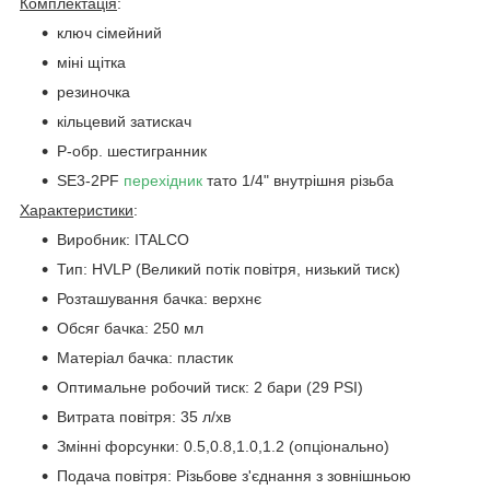
Комплектація
:
ключ сімейний
міні щітка
резиночка
кільцевий затискач
Р-обр. шестигранник
SE3-2PF
перехідник
тато 1/4" внутрішня різьба
Характеристики
:
Виробник: ITALCO
Тип: HVLP (Великий потік повітря, низький тиск)
Розташування бачка: верхнє
Обсяг бачка: 250 мл
Матеріал бачка: пластик
Оптимальне робочий тиск: 2 бари (29 PSI)
Витрата повітря: 35 л/хв
Змінні форсунки: 0.5,0.8,1.0,1.2 (опціонально)
Подача повітря: Різьбове з'єднання з зовнішньою