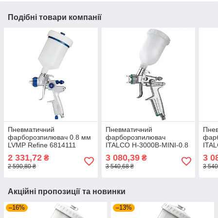
Подібні товари компанії
Пневматичний
Пневматичний
Пне
фарборозпилювач 0.8 мм
фарборозпилювач
фар
LVMP Refine 6814111
ITALCO H-3000B-MINI-0.8
ITAL
HVLP 0,8 мм
HVLP
2 331,72
3 080,39
3 0
₴
₴
2 590,80 ₴
3 540,68 ₴
3 540
Акційні пропозиції та новинки
–16%
–13%