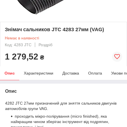
Знімач сальников JTC 4283 27мм (VAG)
Немає в наявності
Код: 4283 JTC
Роздріб
1 279,52
₴
Опис
Характеристики
Доставка
Оплата
Умови п
Опис
4282 JTC 27мм призначений для зняття сальников двигунів
автомобілів групи VAG.
проходить мікро-полірування (micro finished), яка
найкращим чином зберігає інструмент від подряпин,
пошкоджень і іржі