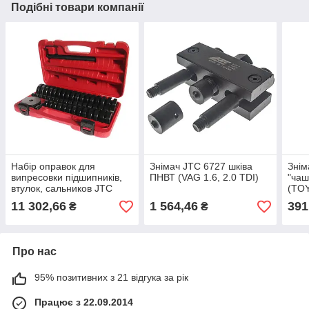
Подібні товари компанії
Набір оправок для
Знімач JTC 6727 шківа
Знім
випресовки підшипників,
ПНВТ (VAG 1.6, 2.0 TDI)
"чаш
втулок, сальников JTC
(TO
4856 18-65мм (крок 1мм)
11 302,66
1 564,46
391
₴
₴
Про нас
95% позитивних з 21 відгука за рік
Працює з 22.09.2014