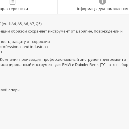
арактеристики
Інформація для замовлення
di A4, A5, A6, A7, Q5).
илучшим образом сохраняет инструмент от царапин, повреждений и
ость, защиту от коррозии
fessional and industrial)
01
не. Компания производит профессиональный инструмент для ремонта
тифицированный инструмент для BMW и Daimler Benz. JTC – это выбор
овой опоры