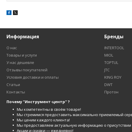
Информация
Бренды
О нас
INTERTOOL
Товары и услуги
MIOL
У нас дешевле
TOPTUL
Отзывы покупателей
JTC
Условия доставки и оплаты
KING ROY
Статьи
DWT
Контакты
Протон
Почему "Инструмент-центр" ?
Мы компетентны в своём товаре!
Мы стремимся предоставить максимально приемлемый серв
Мы ценим каждого клиента!
Мы предоставляем актуальную информацию о присутствии то
Акции и скидки ― ежедневно!