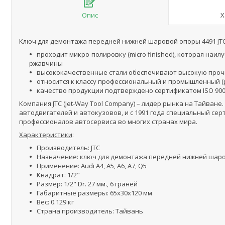
Опис
Х
Ключ для демонтажа передней нижней шаровой опоры 4491 JTC (Au
проходит микро-полировку (micro finished), которая на
ржавчины
высококачественные стали обеспечивают высокую прочн
относится к классу профессиональный и промышленный (pro
качество продукции подтверждено сертификатом ISO 90
Компания JTC (Jet-Way Tool Company) – лидер рынка на Тайва
автодвигателей и автокузовов, и с 1991 года специальный сер
профессионалов автосервиса во многих странах мира.
Характеристики
:
Производитель: JTC
Назначение: ключ для демонтажа передней нижней шар
Применение: Audi A4, A5, A6, A7, Q5
Квадрат: 1/2"
Размер: 1/2" Dr. 27 мм., 6 граней
Габаритные размеры: 65x30x120 мм
Вес: 0.129 кг
Страна производитель: Тайвань