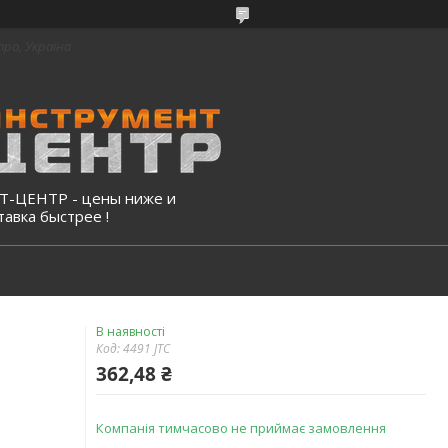
про, Україна
-ЦЕНТР - цены ниже и
тавка быстрее !
В наявності
Код:
4491 JTC
362,48 ₴
Компанія тимчасово не приймає замовлення