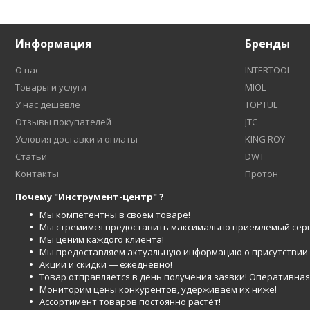
Информация
Бренды
О нас
INTERTOOL
Товары и услуги
MIOL
У нас дешевле
TOPTUL
Отзывы покупателей
JTC
Условия доставки и оплаты
KING ROY
Статьи
DWT
Контакты
Протон
Почему "Инструмент-центр" ?
Мы компетентны в своём товаре!
Мы стремимся предоставить максимально приемлемый серв
Мы ценим каждого клиента!
Мы предоставляем актуальную информацию о присутствии то
Акции и скидки ― ежедневно!
Товар отправляется в день получения заявки! Оперативная 
Мониторим цены конкурентов, удерживаем их ниже!
Ассортимент товаров постоянно растёт!