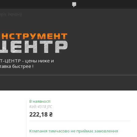
про, Україна
-ЦЕНТР - цены ниже и
тавка быстрее !
В наявності
Код:
4518 JTC
222,18 ₴
Компанія тимчасово не приймає замовлення