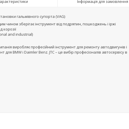
арактеристики
Інформація для замовлення
установки гальмівного супорта (VAG)
щим чином зберігає інструмент від подряпин, пошкоджень і іржі
д корозії
al and industrial)
Компанія виробляє професійний інструмент для ремонту автодвигунів і
т для BMW і Daimler Benz. JTC – це вибір професіоналів автосервісу в