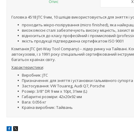
Опис
Х
Головка 4518 JTC 9 мм, 10 шліців використовується для зняття і 
проходить мікро-полірування (micro finished), яка найкра
високоякісні сталі забезпечують високу міцність, захист ві
відноситься до класу професійний і промисловий (profession
якість продукції підтверджена сертифікатом ISO 9001
Компанія JTC (Jet-Way Tool Company) – лідер ринку на Тайвані. 
автокузовів, і з 1991 року спеціальний сертифікований інструмен
багатьох країнах світу.
Характеристики
:
Виробник: JTC
Призначення: для зняття і установки гальмівного супорта
Застосування: VW Touareg, Audi Q7, Porsche
Розмір: 3/8" DR 9 мм х 10pt, 31мм (L)
Габаритні розміри: 42x20x92 мм
Вага: 0.056 кг
Країна виробник: Тайвань