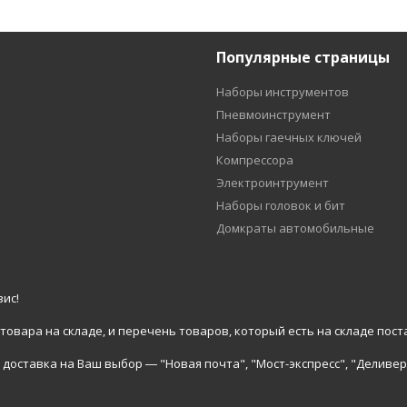
Популярные страницы
Наборы инструментов
Пневмоинструмент
Наборы гаечных ключей
Компрессора
Электроинтрумент
Наборы головок и бит
Домкраты автомобильные
ис!
вара на складе, и перечень товаров, который есть на складе пост
доставка на Ваш выбор ― "Новая почта", "Мост-экспресс", "Деливер