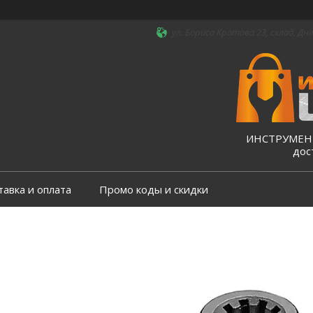
ул. Бориса Кротова 23, склад, Дні
ИНСТРУМЕНТ
дос
тавка и оплата
Промо коды и скидки