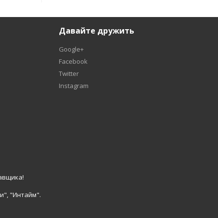
Давайте дружить
Google+
Facebook
Twitter
Instagram
авщика!
и", "Интайм".