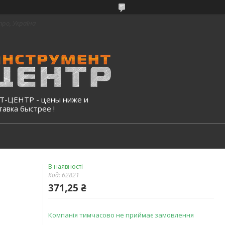
про, Україна
-ЦЕНТР - цены ниже и
тавка быстрее !
В наявності
Код:
62821
371,25 ₴
Компанія тимчасово не приймає замовлення