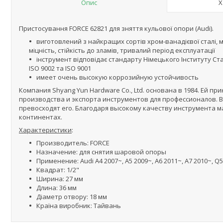
Опис
Х
Пристосування FORCE 62821 для зняття кульової опори (Audi).
виготовлений з найкращих сортів хром-ванадієвої сталі,
міцність, стійкість до зламів, тривалий період експлуатації
інструмент відповідає стандарту Німецького Інституту Ста
ISO 9002 та ISO 9001
имеет очень высокую коррозийную устойчивость
Компания Shyang Yun Hardware Co., Ltd. основана в 1984. Ей 
производства и экспорта инструментов для профессионалов. Все
превосходят его. Благодаря высокому качеству инструмента 
континентах.
Характеристики
:
Производитель: FORCE
Назначение: для снятия шаровой опоры
Применение: Audi A4 2007~, A5 2009~, A6 2011~, A7 2010~, Q
Квадрат: 1/2"
Ширина: 27 мм
Длина: 36 мм
Діаметр отвору: 18 мм
Країна виробник: Тайвань