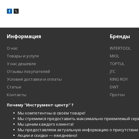
Информация
Бренды
О нас
INTERTOOL
Товары и услуги
MIOL
У нас дешевле
TOPTUL
Отзывы покупателей
JTC
Условия доставки и оплаты
KING ROY
Статьи
DWT
Контакты
Протон
Почему "Инструмент-центр" ?
Мы компетентны в своём товаре!
Мы стремимся предоставить максимально приемлемый серв
Мы ценим каждого клиента!
Мы предоставляем актуальную информацию о присутствии то
Акции и скидки ― ежедневно!