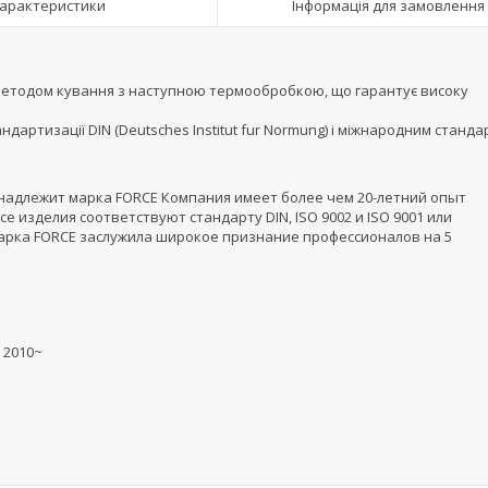
арактеристики
Інформація для замовлення
 методом кування з наступною термообробкою, що гарантує високу
ндартизації DIN (Deutsches Institut fur Normung) і міжнародним станд
принадлежит марка FORCE Компания имеет более чем 20-летний опыт
 изделия соответствуют стандарту DIN, ISO 9002 и ISO 9001 или
марка FORCE заслужила широкое признание профессионалов на 5
5 2010~