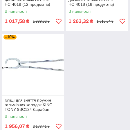
НС-4019 (12 предметів)
НС-4018 (18 предметів)
В наявності
В наявності
1 017,58
1 263,32
₴
₴
1 338,92 ₴
1 619,64 ₴
–10%
Кліщі для зняття пружин
гальмівних колодок KING
TONY 9BC124 барабан
В наявності
1 956,07
₴
2 173,41 ₴