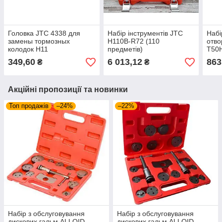
Головка JTC 4338 для
Набір інструментів JTC
Набі
замены тормозных
H110B-R72 (110
отво
колодок H11
предметів)
T50H
349,60
6 013,12
863
₴
₴
Акційні пропозиції та новинки
Топ продажів
–24%
–22%
Набір з обслуговування
Набір з обслуговування
дискових гальм ALLOID
дискових гальм ALLOID