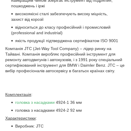
найкращим чином зберігає інструмент від подряпин,
пошкоджень і іржі
високоякісні сталі забезпечують високу міцність,
захист від корозії
відноситься до класу професійний і промисловий
(professional and industrial)
якість продукції підтверджена сертифікатом ISO 9001
Компанія JTC (Jet-Way Tool Company) – лідер ринку на
Тайвані. Компанія виробляє професійний інструмент для
ремонту автодвигунів і автокузовів, і з 1991 року спеціальний
сертифікований інструмент для BMW і Daimler Benz. JTC – це
вибір професіоналів автосервісу в багатьох країнах світу.
Комплектація
:
головка з насадками
4924-1 36 мм
головка з насадками 4924-2 92 мм
Характеристики
:
Виробник: JTC