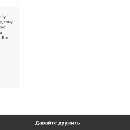
арбу
у, тому
кно,
ла
. Вся
Давайте дружить