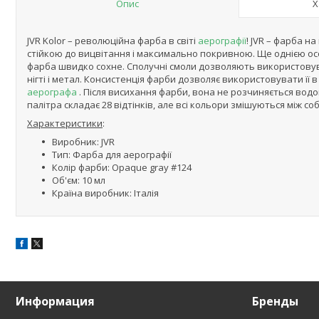
Опис
Х
JVR Kolor – революційна фарба в світі
аерографії
! JVR – фарба н
стійкою до вицвітання і максимально покривною. Ще однією особ
фарба швидко сохне. Сполучні смоли дозволяють використовува
нігті і метал. Консистенція фарби дозволяє використовувати її 
аерографа
. Після висихання фарби, вона не розчиняється водо
палітра складає 28 відтінків, але всі кольори змішуються між с
Характеристики
:
Виробник: JVR
Тип: Фарба для аерографії
Колір фарби: Opaque gray #124
Об'єм: 10 мл
Країна виробник: Італія
Информация
Бренды