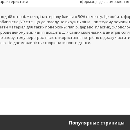
арактеристики
Інформація для замовлення
а водній основі. У складі матеріалу близько 50% пігменту. Це робить ф
ливістю JVR є те, що до складу не входить вініл – зв'язуючу речовин
ти матеріал для таких поверхонь: папір, дерево, пластик, скловоло
в розведеному вигляді і підходить для самих маленьких діаметрів соп
ю знову, тому аерограф після використання потрібно відразу чистити
обою. Це дає можливість створювати нові відтінки.
Популярные страницы