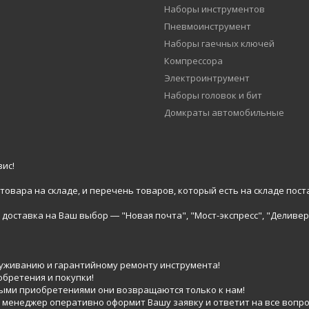
Наборы инструментов
Пневмоинструмент
Наборы гаечных ключей
Компрессора
Электроинтрумент
Наборы головок и бит
Домкраты автомобильные
ис!
вара на складе, и перечень товаров, который есть на складе пост
доставка на Ваш выбор ― "Новая почта", "Мост-экспресс", "Деливер
луживанию и гарантийному ремонту инструмента!
обретения и покупки!
выми приобретениями они возвращаются только к нам!
 менеджер оперативно оформит Вашу заявку и ответит на все вопро