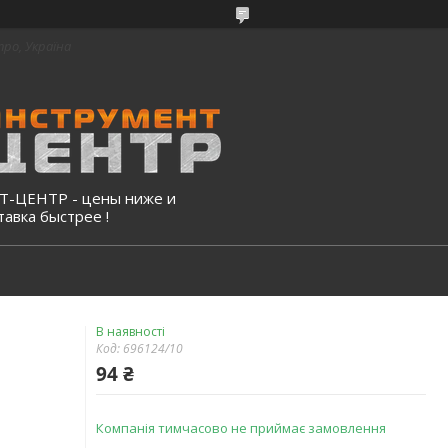
про, Україна
-ЦЕНТР - цены ниже и
тавка быстрее !
В наявності
Код:
696124/10
94 ₴
Компанія тимчасово не приймає замовлення