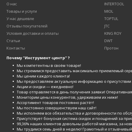
О нас
INTERTOOL
Товары и услуги
MIOL
У нас дешевле
TOPTUL
Отзывы покупателей
JTC
Условия доставки и оплаты
KING ROY
Статьи
DWT
Контакты
Протон
Почему "Инструмент-центр" ?
Мы компетентны в своём товаре!
Мы стремимся предоставить максимально приемлемый серв
Мы ценим каждого клиента!
Мы предоставляем актуальную информацию о присутствии то
Акции и скидки ― ежедневно!
Товар отправляется в день получения заявки! Оперативная 
Мониторим цены конкурентов, удерживаем их ниже!
Ассортимент товаров постоянно растёт!
Мы постоянно совершенствуем наш сайт!
Мы исполняем все обязательства и договорённости по обс
Присутствует бонусная система скидок и поощрений за при
99,36% наших клиентов довольны работой магазина, за но
Мы трудимся семь дней в неделю! Грамотный и отзывчивый