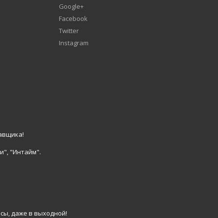
Google+
Facebook
Twitter
Instagram
авщика!
и", "Интайм".
сы, даже в выходной!