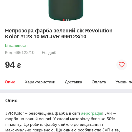
Непрозора фарба зелений сік Revolution
Kolor #123 10 мл JVR 696123/10
В наявності
Код: 696123/10
Роздріб
94
₴
Опис
Характеристики
Доставка
Оплата
Умови п
Опис
JVR Kolor – революційна фарба в світі
аерографії
! JVR –
фарба на водній основі. У складі матеріалу близько 50%
пігменту. Це робить фарбу стійкою до вицвітання і
максимально покривною. Ще однією особливістю JVR є те,