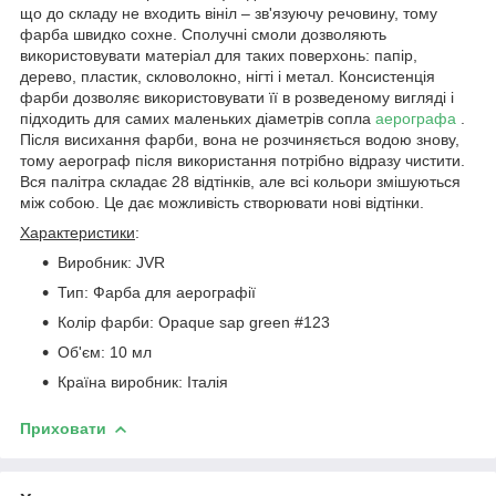
що до складу не входить вініл – зв'язуючу речовину, тому
фарба швидко сохне. Сполучні смоли дозволяють
використовувати матеріал для таких поверхонь: папір,
дерево, пластик, скловолокно, нігті і метал. Консистенція
фарби дозволяє використовувати її в розведеному вигляді і
підходить для самих маленьких діаметрів сопла
аерографа
.
Після висихання фарби, вона не розчиняється водою знову,
тому аерограф після використання потрібно відразу чистити.
Вся палітра складає 28 відтінків, але всі кольори змішуються
між собою. Це дає можливість створювати нові відтінки.
Характеристики
:
Виробник: JVR
Тип: Фарба для аерографії
Колір фарби: Opaque sap green #123
Об'єм: 10 мл
Країна виробник: Італія
Приховати