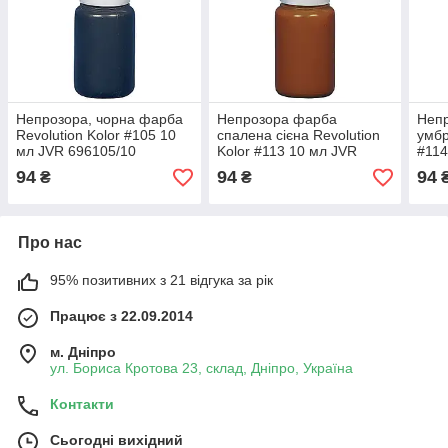
Непрозора, чорна фарба
Непрозора фарба
Неп
Revolution Kolor #105 10
спалена сієна Revolution
умбр
мл JVR 696105/10
Kolor #113 10 мл JVR
#114
696113/10
94
94
94
₴
₴
Про нас
95% позитивних з 21 відгука за рік
Працює з 22.09.2014
м. Дніпро
ул. Бориса Кротова 23, склад, Дніпро, Україна
Контакти
Сьогодні вихідний