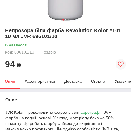
Непрозора біла фарба Revolution Kolor #101
10 мл JVR 696101/10
В наявності
Код: 696101/10
Роздріб
94
₴
Опис
Характеристики
Доставка
Оплата
Умови п
Опис
JVR Kolor – революційна фарба в світі
аерографії
! JVR –
фарба на водній основі. У складі матеріалу близько 50%
пігменту. Це робить фарбу стійкою до вицвітання і
максимально покривною. Ще однією особливістю JVR є те,