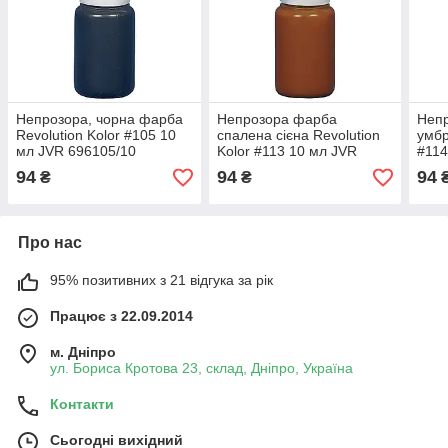
Непрозора, чорна фарба
Непрозора фарба
Неп
Revolution Kolor #105 10
спалена сієна Revolution
умбр
мл JVR 696105/10
Kolor #113 10 мл JVR
#114
696113/10
94
94
94
₴
₴
Про нас
95% позитивних з 21 відгука за рік
Працює з 22.09.2014
м. Дніпро
ул. Бориса Кротова 23, склад, Дніпро, Україна
Контакти
Сьогодні вихідний