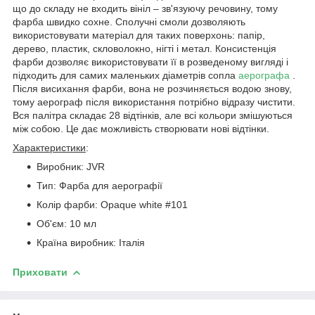
що до складу не входить вініл – зв'язуючу речовину, тому
фарба швидко сохне. Сполучні смоли дозволяють
використовувати матеріал для таких поверхонь: папір,
дерево, пластик, скловолокно, нігті і метал. Консистенція
фарби дозволяє використовувати її в розведеному вигляді і
підходить для самих маленьких діаметрів сопла
аерографа
.
Після висихання фарби, вона не розчиняється водою знову,
тому аерограф після використання потрібно відразу чистити.
Вся палітра складає 28 відтінків, але всі кольори змішуються
між собою. Це дає можливість створювати нові відтінки.
Характеристики
:
Виробник: JVR
Тип: Фарба для аерографії
Колір фарби: Opaque white #101
Об'єм: 10 мл
Країна виробник: Італія
Приховати