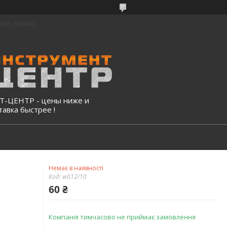
про, Україна
-ЦЕНТР - цены ниже и
тавка быстрее !
Немає в наявності
Код:
w012/10
60 ₴
Компанія тимчасово не приймає замовлення