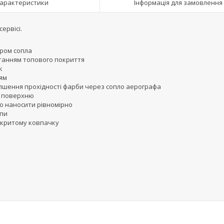
арактеристики
Інформація для замовлення
ервісі.
тром сопла
станням топового покриття
к
ям
пшення прохідності фарби через сопло аерографа
у поверхню
но наносити рівномірно
мпи
закритому ковпачку