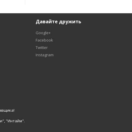
Давайте дружить
Google+
Facebook
Twitter
Instagram
авщика!
и", "Интайм".