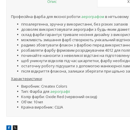
Опис
Х
Професійна фарба для якісної роботи
аерографом
в нігтьовому с
гіпоалергенна, зручна у використанні, без різких запахів
дозволяє використовувати аерографи з будь-яким діаме
склад фарби гарантує тривале носіння дизайну з викори
можливість змішання фарб створюють унікальний відтіно
радимо збовтувати флакон з фарбою перед використанн
розбавляти фарбу фірмовим розріджувачем 4012 для полі
починайте наносити з невеликої відстані на підготовлен
щоб уникнути відколів під час шкарпетки, фарбу необхід
остаточну роботу підсушити з допомогою манікюрної ла
після відкриття флакона, залишки зберігати при щільно 
Характеристики
:
Виробник: Createx Colors
Тип: Фарба для
аерографії
Колір фарби: Oxide Red (червоний оксид)
Об'єм: 10 мл
Країна виробник: США