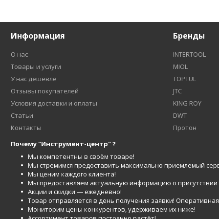
Информация
Бренды
О нас
INTERTOOL
Товары и услуги
MIOL
У нас дешевле
TOPTUL
Отзывы покупателей
JTC
Условия доставки и оплаты
KING ROY
Статьи
DWT
Контакты
Протон
Почему "Инструмент-центр" ?
Мы компетентны в своём товаре!
Мы стремимся предоставить максимально приемлемый серв
Мы ценим каждого клиента!
Мы предоставляем актуальную информацию о присутствии то
Акции и скидки ― ежедневно!
Товар отправляется в день получения заявки! Оперативная 
Мониторим цены конкурентов, удерживаем их ниже!
Ассортимент товаров постоянно растёт!