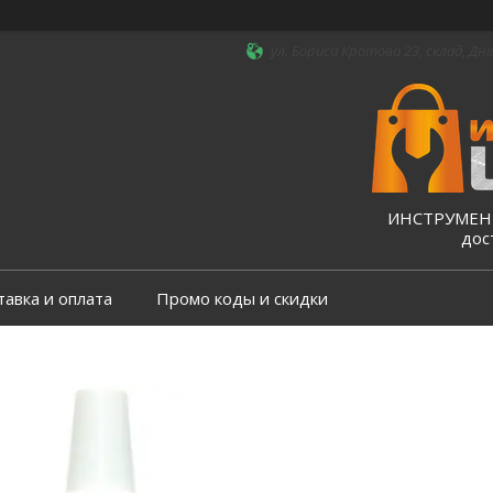
ул. Бориса Кротова 23, склад, Дні
ИНСТРУМЕНТ
дос
тавка и оплата
Промо коды и скидки