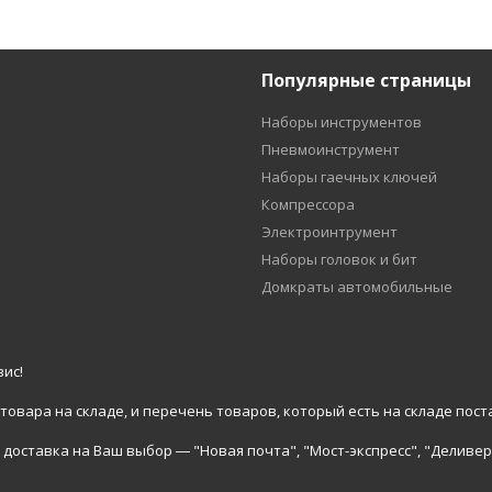
Популярные страницы
Наборы инструментов
Пневмоинструмент
Наборы гаечных ключей
Компрессора
Электроинтрумент
Наборы головок и бит
Домкраты автомобильные
ис!
вара на складе, и перечень товаров, который есть на складе пост
доставка на Ваш выбор ― "Новая почта", "Мост-экспресс", "Деливер