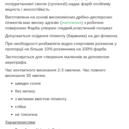
поліуретанової смоли (суспензії),надає фарбі особливу
міцність і зносостійкість.
Виготовлена на основі високоякісних,дрібно-дисперсних
пігментів.має високу адгезію (
зчеплення
) з робочою
поверхнею.Фарба утворює гладкий,еластичний полумат.
Допускається осідання пігменту (барвника) на дні флакона.
При необхідності розбавляти водно-спиртовим розчином у
пропорції не більше 10% розчинника на 100% фарби.
Застосовується для створення малюнків за допомогою
аерографа.
Час контактного висихання 2-3 хвилини. Час повного
висихання 30 хвилин.
швидко сохне
без запаху
з великим вмістом пігменту
стійка
не токсична
Характеристики
: