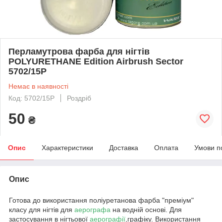
Перламутрова фарба для нігтів
POLYURETHANE Edition Airbrush Sector
5702/15P
Немає в наявності
Код: 5702/15P
Роздріб
50
₴
Опис
Характеристики
Доставка
Оплата
Умови п
Опис
Готова до використання поліуретанова фарба "преміум"
класу для нігтів для
аерографа
на водній основі. Для
застосування в нігтьової
аерографії
,графіку. Використання