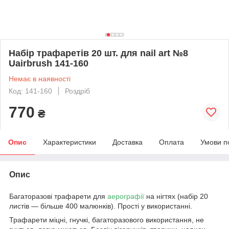
Набір трафаретів 20 шт. для nail art №8
Uairbrush 141-160
Немає в наявності
Код: 141-160
Роздріб
770
₴
Опис
Характеристики
Доставка
Оплата
Умови п
Опис
Багаторазові трафарети для
аерографії
на нігтях (набір 20
листів ― більше 400 малюнків). Прості у використанні.
Трафарети міцні, гнучкі, багаторазового використання, не