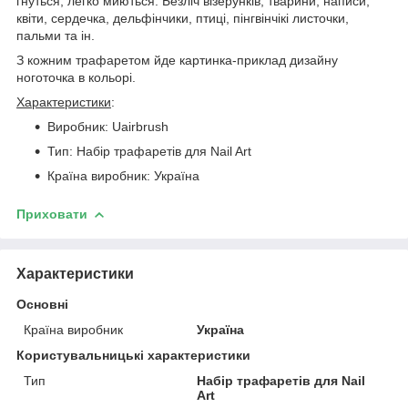
гнуться, легко миються. Безліч візерунків, тварини, написи,
квіти, сердечка, дельфінчики, птиці, пінгвінчікі листочки,
пальми та ін.
З кожним трафаретом йде картинка-приклад дизайну
ноготочка в кольорі.
Характеристики
:
Виробник: Uairbrush
Тип: Набір трафаретів для Nail Art
Країна виробник: Україна
Приховати
Характеристики
Основні
Країна виробник
Україна
Користувальницькі характеристики
Тип
Набір трафаретів для Nail
Art