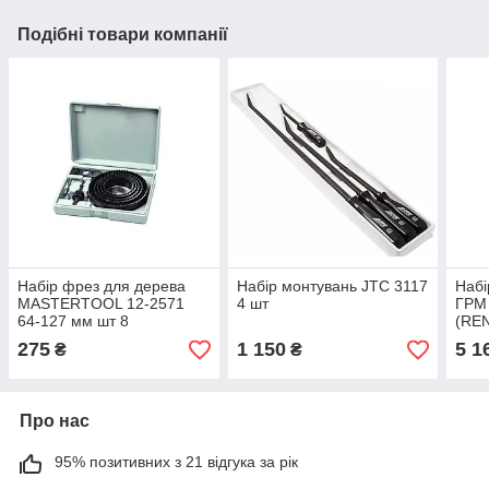
Подібні товари компанії
Набір фрез для дерева
Набір монтувань JTC 3117
Набі
MASTERTOOL 12-2571
4 шт
ГРМ
64-127 мм шт 8
(RE
(2.0
275
1 150
5 1
₴
₴
Про нас
95% позитивних з 21 відгука за рік