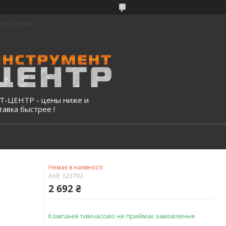
про, Україна
-ЦЕНТР - цены ниже и
тавка быстрее !
Немає в наявності
Код:
123703
2 692 ₴
Компанія тимчасово не приймає замовлення