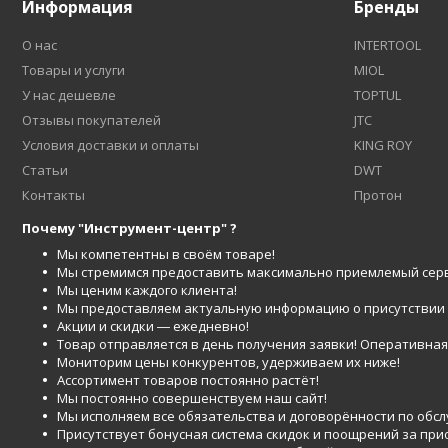
Информация
Бренды
О нас
INTERTOOL
Товары и услуги
MIOL
У нас дешевле
TOPTUL
Отзывы покупателей
JTC
Условия доставки и оплаты
KING ROY
Статьи
DWT
Контакты
Протон
Почему "Инструмент-центр" ?
Мы компетентны в своём товаре!
Мы стремимся предоставить максимально приемлемый серв
Мы ценим каждого клиента!
Мы предоставляем актуальную информацию о присутствии то
Акции и скидки ― ежедневно!
Товар отправляется в день получения заявки! Оперативная 
Мониторим цены конкурентов, удерживаем их ниже!
Ассортимент товаров постоянно растёт!
Мы постоянно совершенствуем наш сайт!
Мы исполняем все обязательства и договорённости по обс
Присутствует бонусная система скидок и поощрений за при