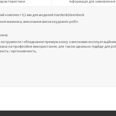
арактеристики
Інформація для замовлення
ний комплект 0,2 мм для моделей Harder&Steenbeck
ння малюнка, виконання високохудожніх робіт.
лки).
є інструменти і обладнання преміум-класу з високими експлуатаційни
вана на професійне використання, але також ідеально підійде для ро
ість і ергономічність.