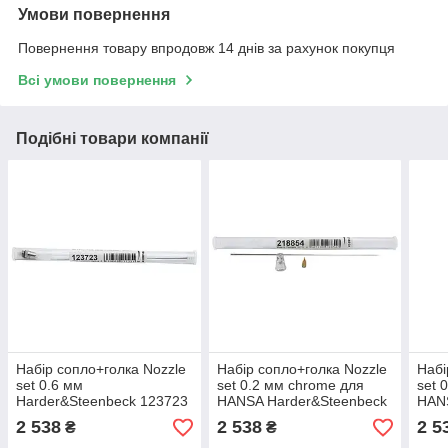
Умови повернення
Повернення товару впродовж 14 днів за рахунок покупця
Всі умови повернення
Подібні товари компанії
Набір сопло+голка Nozzle
Набір сопло+голка Nozzle
Набі
set 0.6 мм
set 0.2 мм chrome для
set 
Harder&Steenbeck 123723
HANSA Harder&Steenbeck
HAN
218854
218
2 538
2 538
2 5
₴
₴