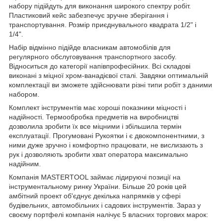
набору підійдуть для виконання широкого спектру робіт.
Пластиковий кейс забезпечує зручне зберігання і
транспортування. Розмір приєднувального квадрата 1/2" і
1/4".
Набір відмінно підійде власникам автомобілів для
регулярного обслуговування транспортного засобу.
Відноситься до категорії напівпрофесійних. Всі складові
виконані з міцної хром-ванадієвої сталі. Завдяки оптимальній
комплектації ви зможете здійснювати різні типи робіт з даними
набором.
Комплект інструментів має хороші показники міцності і
надійності. Термообробка предметів на виробництві
дозволила зробити їх все міцними і збільшила термін
експлуатації. Прогумовані Рукоятки і є двокомпонентними, з
ними дуже зручно і комфортно працювати, не вислизають з
рук і дозволяють зробити хват оператора максимально
надійним.
Компанія MASTERTOOL займає лідируючі позиції на
інструментальному ринку України. Більше 20 років цей
амбітний проект об'єднує декілька напрямків у сфері
будівельних, автомобільних і садових інструментів. Зараз у
своєму портфелі компанія налічує 5 власних торгових марок: