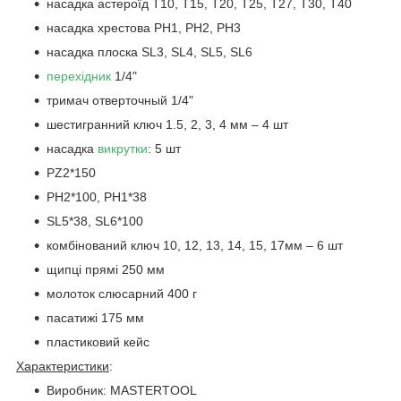
насадка астероїд T10, T15, T20, T25, T27, T30, T40
насадка хрестова PH1, PH2, PH3
насадка плоска SL3, SL4, SL5, SL6
перехідник
1/4"
тримач отверточный 1/4"
шестигранний ключ 1.5, 2, 3, 4 мм – 4 шт
насадка
викрутки
: 5 шт
PZ2*150
РН2*100, PH1*38
SL5*38, SL6*100
комбінований ключ 10, 12, 13, 14, 15, 17мм – 6 шт
щипці прямі 250 мм
молоток слюсарний 400 г
пасатижі 175 мм
пластиковий кейс
Характеристики
:
Виробник: MASTERTOOL