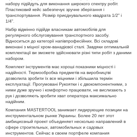
набору підійдуть для виконання широкого спектру робіт.
Пластиковий кейс забезпечує зручне зберігання і
транспортування. Розмір приєднувального квадрата 1/2" і
1/4".
Набір відмінно підійде власникам автомобілів для
регулярного обслуговування транспортного засобу.
Відноситься до категорії напівпрофесійних. Всі складові
виконані з міцної хром-ванадієвої сталі. Завдяки оптимальній
комплектації ви зможете здійснювати різні типи робіт з даними
набором.
Комплект інструментів має хороші показники міцності і
надійності. Термообробка предметів на виробництві
дозволила зробити їх все міцними і збільшила термін
експлуатації. Прогумовані Рукоятки і є двокомпонентними, з
ними дуже зручно і комфортно працювати, не вислизають з
рук і дозволяють зробити хват оператора максимально
надійним.
Компания MASTERTOOL занимает лидирующие позиции на
инструментальном рынке Украины. Более 20 лет этот
амбициозный проект объединяет несколько направлений в
сфере строительных, автомобильных и садовых
инструментов. Сейчас в своем портфеле компания