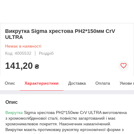
Викрутка Sigma хрестова PH2*150мм CrV
ULTRA
Немає в наявності
Код: 4005532
Роздріб
141,20
₴
Опис
Характеристики
Доставка
Оплата
Умови 
Опис
Викрутка
Sigma хрестова PH2*150мм CrV ULTRA виготовлена
з хромомолібденової сталі, повністю загартований і має
хромоникелевое покриття. Наконечник намагнічений.
Викрутки мають протиковзку рукоятку ергономічної форми з