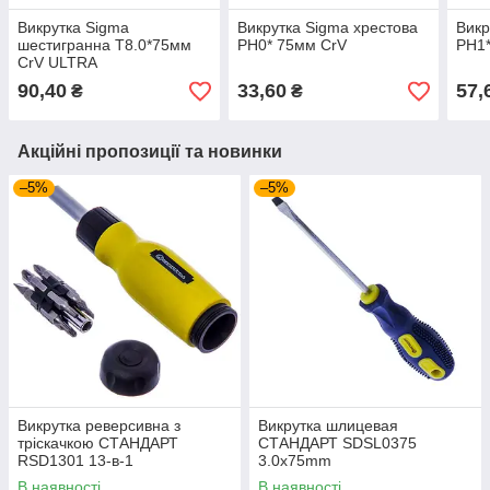
Викрутка Sigma
Викрутка Sigma хрестова
Викр
шестигранна T8.0*75мм
PH0* 75мм CrV
PH1
CrV ULTRA
90,40
33,60
57,
₴
₴
Акційні пропозиції та новинки
–5%
–5%
Викрутка реверсивна з
Викрутка шлицевая
тріскачкою СТАНДАРТ
СТАНДАРТ SDSL0375
RSD1301 13-в-1
3.0x75mm
В наявності
В наявності