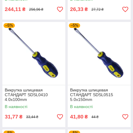
244,11
26,33
₴
₴
256,96 ₴
27,72 ₴
–5%
–5%
Викрутка шлицевая
Викрутка шлицевая
СТАНДАРТ SDSL0410
СТАНДАРТ SDSL0515
4.0x100mm
5.0x150mm
В наявності
В наявності
31,77
41,80
₴
₴
33,44 ₴
44 ₴
–5%
–5%