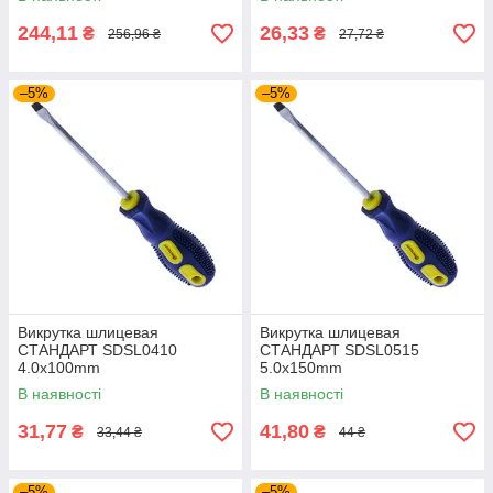
244,11
26,33
₴
₴
256,96 ₴
27,72 ₴
–5%
–5%
Викрутка шлицевая
Викрутка шлицевая
СТАНДАРТ SDSL0410
СТАНДАРТ SDSL0515
4.0x100mm
5.0x150mm
В наявності
В наявності
31,77
41,80
₴
₴
33,44 ₴
44 ₴
–5%
–5%