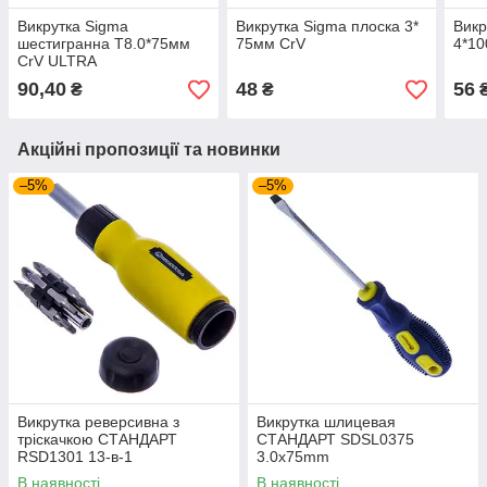
Викрутка Sigma
Викрутка Sigma плоска 3*
Викр
шестигранна T8.0*75мм
75мм CrV
4*1
CrV ULTRA
90,40
48
56
₴
₴
Акційні пропозиції та новинки
–5%
–5%
Викрутка реверсивна з
Викрутка шлицевая
тріскачкою СТАНДАРТ
СТАНДАРТ SDSL0375
RSD1301 13-в-1
3.0x75mm
В наявності
В наявності