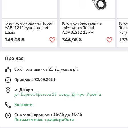
Ключ комбінований Toptul
Ключ комбінований з
Клю
AAEL1212 супер довгий
тріскачкою Toptul
Topt
12мм
AOAB1212 12мм
75°)
укорочений
146,08
344,96
133
₴
₴
Про нас
95% позитивних з 21 відгука за рік
Працює з 22.09.2014
м. Дніпро
ул. Бориса Кротова 23, склад, Дніпро, Україна
Контакти
Сьогодні працює з 10:30 до 16:30
Показати весь графік роботи