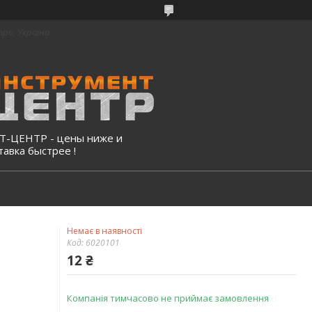
про, Україна
-ЦЕНТР - цены ниже и
тавка быстрее !
Немає в наявності
Код:
6020101
12 ₴
Компанія тимчасово не приймає замовлення