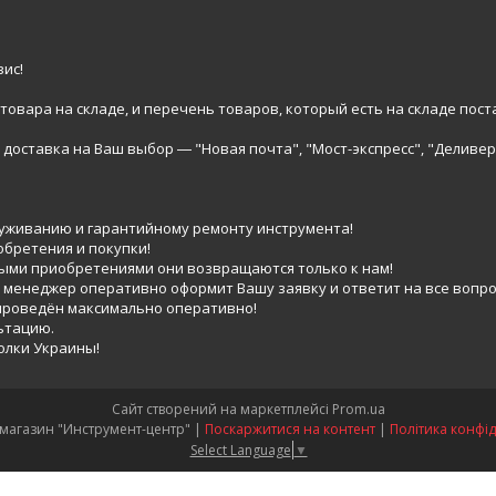
ис!
вара на складе, и перечень товаров, который есть на складе пост
доставка на Ваш выбор ― "Новая почта", "Мост-экспресс", "Деливер
луживанию и гарантийному ремонту инструмента!
обретения и покупки!
выми приобретениями они возвращаются только к нам!
 менеджер оперативно оформит Вашу заявку и ответит на все вопро
 проведён максимально оперативно!
ьтацию.
голки Украины!
Сайт створений на маркетплейсі
Prom.ua
Интернет-магазин "Инструмент-центр" |
Поскаржитися на контент
|
Політика конфід
Select Language
▼