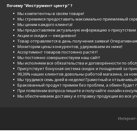
Почему "Инструмент-центр" ?
Мы компетентны в своём товаре!
Мы стремимся предоставить максимально приемлемый серв
Мы ценим каждого клиента!
Мы предоставляем актуальную информацию о присутствии то
Акции и скидки ― ежедневно!
Товар отправляется в день получения заявки! Оперативная 
Мониторим цены конкурентов, удерживаем их ниже!
Ассортимент товаров постоянно растёт!
Мы постоянно совершенствуем наш сайт!
Мы исполняем все обязательства и договорённости по обс
Присутствует бонусная система скидок и поощрений за при
99,36% наших клиентов довольны работой магазина, за но
Мы трудимся семь дней в неделю! Грамотный и отзывчивый
Бракованный продукт примем без проблем, а обмен будет
При появлении вопроса пишите и получайте онлайн консул
Мы обеспечиваем доставку и отправку продукции во все у