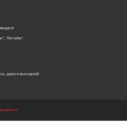
авщика!
и", "Интайм".
сы, даже в выходной!
енційності