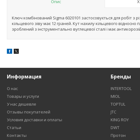
Опис
Х
Ключ комбінований Sigma 6020101 застосовується для робіт з р
кільцевого зіву має 12 граней. Кут нахилу кільцевого відносно
зроблений з інструментально вуглецевої сталі і має антикороз
Информация
Бренды
О нас
INTERTOOL
Товары и услуги
MIOL
У нас дешевле
TOPTUL
Отзывы покупателей
JTC
Условия доставки и оплаты
KING ROY
Статьи
DWT
Контакты
Протон