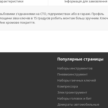
арактеристики
Інформація для замовлення
ізьбовими з'єднаннями на СТО, підприємствах або в гаражі. Профіль
 площини зіва ключів в 15 градусів робить монтаж більш зручним. Клю
ійне хромове покриття.
Популярные страницы
Наборы инструментов
Пневмоинструмент
Наборы гаечных ключей
Компрессора
Электроинтрумент
Наборы головок и бит
Домкраты автомобильные