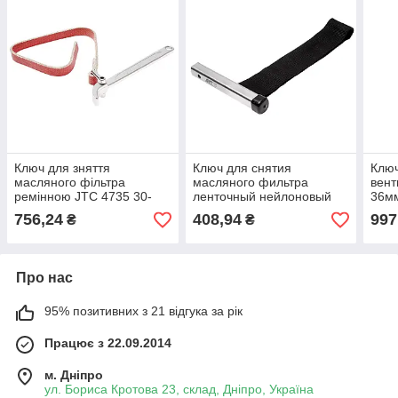
Ключ для зняття
Ключ для снятия
Клю
масляного фільтра
масляного фильтра
вент
ремінною JTC 4735 30-
ленточный нейлоновый
36м
160мм
JTC 1429
756,24
408,94
997
₴
₴
Про нас
95% позитивних з 21 відгука за рік
Працює з 22.09.2014
м. Дніпро
ул. Бориса Кротова 23, склад, Дніпро, Україна