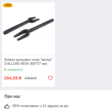
–5%
Знімач кульових опор "вилка"
З ALLOID-4834 300*27 мм
В наявності
264,59
₴
278,52 ₴
Про нас
95% позитивних з 21 відгука за рік