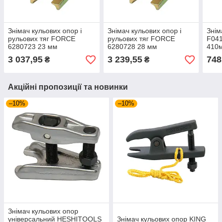
Знімач кульових опор і
Знімач кульових опор і
Знім
рульових тяг FORCE
рульових тяг FORCE
F041
6280723 23 мм
6280728 28 мм
410
3 037,95
3 239,55
748
₴
₴
Акційні пропозиції та новинки
–10%
–10%
Знімач кульових опор
універсальний HESHITOOLS
Знімач кульових опор KING