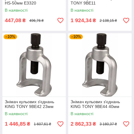
HS-50мм E3320
TONY 9BE11
В наявності
В наявності
447,08
1 924,34
₴
₴
496,76 ₴
2 138,15 ₴
–10%
–10%
Знімач кульових з'єднань
Знімач кульових з'єднань
KING TONY 9BE42 23мм
KING TONY 9BE44 40мм
В наявності
В наявності
1 446,85
2 862,33
₴
₴
1 607,61 ₴
3 180,37 ₴