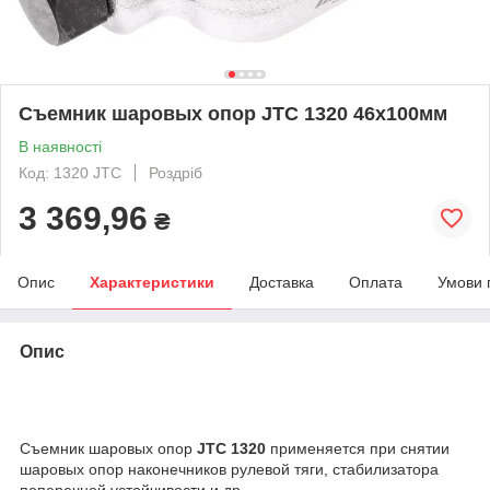
Съемник шаровых опор JTC 1320 46х100мм
В наявності
Код: 1320 JTC
Роздріб
3 369,96
₴
Опис
Характеристики
Доставка
Оплата
Умови 
Опис
Съемник шаровых опор
JTC 1320
применяется при снятии
шаровых опор наконечников рулевой тяги, стабилизатора
поперечной устойчивости и др.