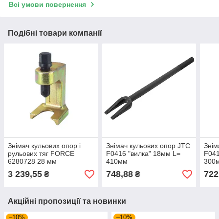
Всі умови повернення
Подібні товари компанії
Знімач кульових опор і
Знімач кульових опор JTC
Знім
рульових тяг FORCE
F0416 "вилка" 18мм L=
F041
6280728 28 мм
410мм
300
3 239,55
748,88
722
₴
₴
Акційні пропозиції та новинки
–10%
–10%