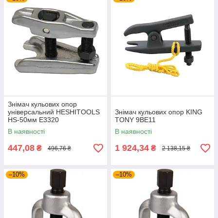
Знімач кульових опор
універсальний HESHITOOLS
Знімач кульових опор KING
HS-50мм E3320
TONY 9BE11
В наявності
В наявності
447,08
1 924,34
₴
₴
496,76 ₴
2 138,15 ₴
–10%
–10%