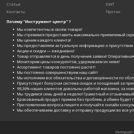
Статьи
DWT
Контакты
Протон
Почему "Инструмент-центр" ?
Мы компетентны в своём товаре!
Мы стремимся предоставить максимально приемлемый серв
Мы ценим каждого клиента!
Мы предоставляем актуальную информацию о присутствии то
Акции и скидки ― ежедневно!
Товар отправляется в день получения заявки! Оперативная 
Мониторим цены конкурентов, удерживаем их ниже!
Ассортимент товаров постоянно растёт!
Мы постоянно совершенствуем наш сайт!
Мы исполняем все обязательства и договорённости по обс
Присутствует бонусная система скидок и поощрений за при
99,36% наших клиентов довольны работой магазина, за но
Мы трудимся семь дней в неделю! Грамотный и отзывчивый
Бракованный продукт примем без проблем, а обмен будет
При появлении вопроса пишите и получайте онлайн консул
Мы обеспечиваем доставку и отправку продукции во все у