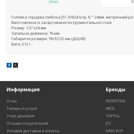
Опис
Х
Головка торцева глибока JTC 47624 6-гр. ½ " 24мм. метричний ро
Виготовлена із загартованої інструментальної сталі.
Розмір: 1/2"х24 мм
Загальна довжина: 76 мм.
Габаритні розміри: 76/32/32 мм (Д/Ш/В)
Вага: 212 г.
Информация
Бренды
О нас
INTERTOOL
Товары и услуги
MIOL
У нас дешевле
TOPTUL
Отзывы покупателей
JTC
Условия доставки и оплаты
KING ROY