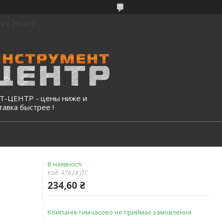
про, Україна
-ЦЕНТР - цены ниже и
тавка быстрее !
В наявності
Код:
47624 JTC
234,60 ₴
Компанія тимчасово не приймає замовлення