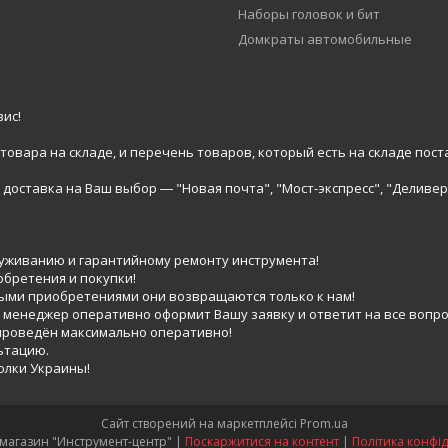
Наборы головок и бит
Домкраты автомобильные
ис!
вара на складе, и перечень товаров, который есть на складе пост
доставка на Ваш выбор ― "Новая почта", "Мост-экспресс", "Деливер
луживанию и гарантийному ремонту инструмента!
обретения и покупки!
выми приобретениями они возвращаются только к нам!
 менеджер оперативно оформит Вашу заявку и ответит на все вопро
 проведён максимально оперативно!
ьтацию.
голки Украины!
Сайт створений на маркетплейсі
Prom.ua
Интернет-магазин "Инструмент-центр" |
Поскаржитися на контент
|
Політика конфід