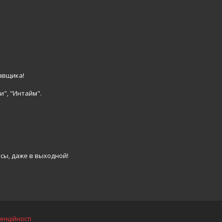
авщика!
и", "Интайм".
сы, даже в выходной!
енційності