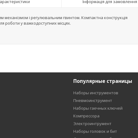
арактеристики
Інформація для замовлення
вим механізмом і регулювальним гвинтом. Компактна конструкція
ля роботи у важкодоступних місцях.
Популярные страницы
Наборы инструментов
Пневмоинструмент
Наборы гаечных ключей
Компрессора
Электроинтрумент
Наборы головок и бит