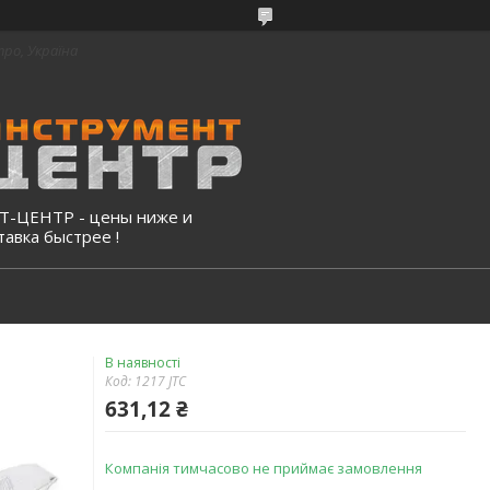
про, Україна
-ЦЕНТР - цены ниже и
тавка быстрее !
В наявності
Код:
1217 JTC
631,12 ₴
Компанія тимчасово не приймає замовлення