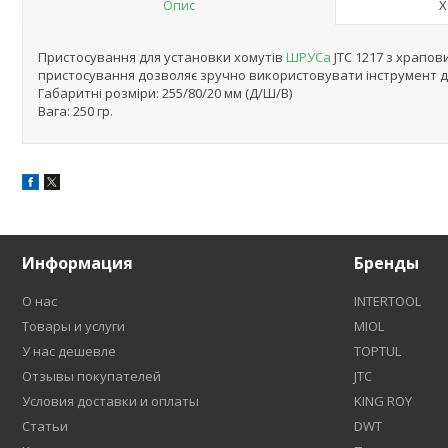
Опис
Х
Пристосування для установки хомутів
ШРУСа
JTC 1217 з храпо
пристосування дозволяє зручно використовувати інструмент д
Габаритні розміри: 255/80/20 мм (Д/Ш/В)
Вага: 250 гр.
Информация
Бренды
О нас
INTERTOOL
Товары и услуги
MIOL
У нас дешевле
TOPTUL
Отзывы покупателей
JTC
Условия доставки и оплаты
KING ROY
Статьи
DWT