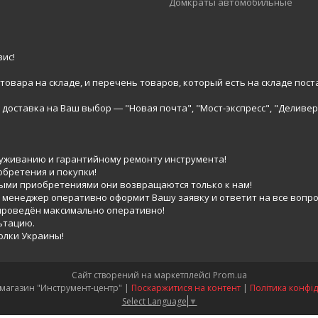
Домкраты автомобильные
ис!
вара на складе, и перечень товаров, который есть на складе пост
доставка на Ваш выбор ― "Новая почта", "Мост-экспресс", "Деливер
луживанию и гарантийному ремонту инструмента!
обретения и покупки!
выми приобретениями они возвращаются только к нам!
 менеджер оперативно оформит Вашу заявку и ответит на все вопро
 проведён максимально оперативно!
ьтацию.
голки Украины!
Сайт створений на маркетплейсі
Prom.ua
Интернет-магазин "Инструмент-центр" |
Поскаржитися на контент
|
Політика конфід
Select Language
▼