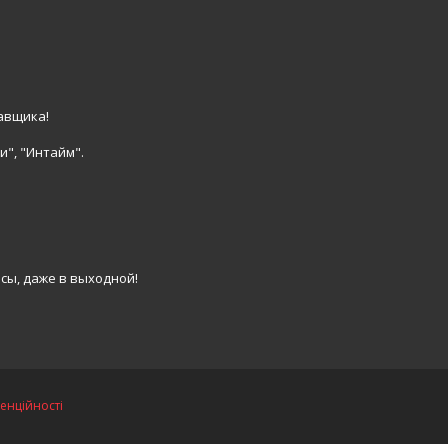
авщика!
и", "Интайм".
сы, даже в выходной!
енційності