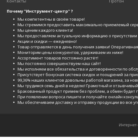
Контакты
Протон
Почему "Инструмент-центр" ?
Мы компетентны в своём товаре!
Мы стремимся предоставить максимально приемлемый серв
Мы ценим каждого клиента!
Мы предоставляем актуальную информацию о присутствии то
Акции и скидки ― ежедневно!
Товар отправляется в день получения заявки! Оперативная 
Мониторим цены конкурентов, удерживаем их ниже!
Ассортимент товаров постоянно растёт!
Мы постоянно совершенствуем наш сайт!
Мы исполняем все обязательства и договорённости по обс
Присутствует бонусная система скидок и поощрений за при
99,36% наших клиентов довольны работой магазина, за но
Мы трудимся семь дней в неделю! Грамотный и отзывчивый
Бракованный продукт примем без проблем, а обмен будет
При появлении вопроса пишите и получайте онлайн консул
Мы обеспечиваем доставку и отправку продукции во все у