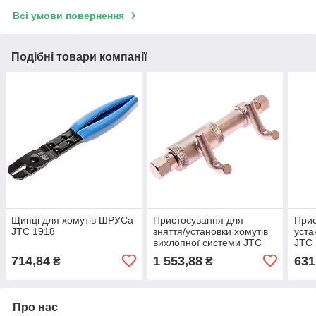
Всі умови повернення
Подібні товари компанії
Щипці для хомутів ШРУСа
Пристосування для
Прис
JTC 1918
зняття/установки хомутів
уста
вихлопної системи JTC
JTC
1327 (VW, AUDI)
714,84
1 553,88
631
₴
₴
Про нас