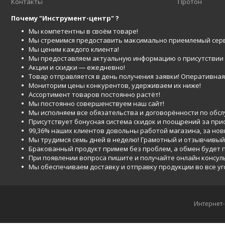
Контакты
Протон
Почему "Инструмент-центр" ?
Мы компетентны в своём товаре!
Мы стремимся предоставить максимально приемлемый серв
Мы ценим каждого клиента!
Мы предоставляем актуальную информацию о присутствии то
Акции и скидки ― ежедневно!
Товар отправляется в день получения заявки! Оперативная 
Мониторим цены конкурентов, удерживаем их ниже!
Ассортимент товаров постоянно растёт!
Мы постоянно совершенствуем наш сайт!
Мы исполняем все обязательства и договорённости по обс
Присутствует бонусная система скидок и поощрений за при
99,36% наших клиентов довольны работой магазина, за но
Мы трудимся семь дней в неделю! Грамотный и отзывчивый
Бракованный продукт примем без проблем, а обмен будет
При появлении вопроса пишите и получайте онлайн консул
Мы обеспечиваем доставку и отправку продукции во все у