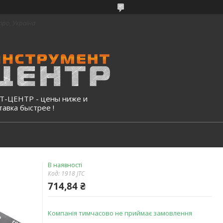
про, Україна
-ЦЕНТР - цены ниже и
тавка быстрее !
В наявності
Код:
1918 JTC
714,84 ₴
Компанія тимчасово не приймає замовлення