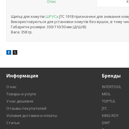
Опис
Х
Щипці для хомутів
ШРУСа
JTC 1918 призначені для знімання хом
Використовуються для установки хомутів без вушок, в тому чис
Габаритні розміри: 330/110/30 мм (Д/Ш/В)
Вага: 358 гр.
Информация
Бренды
О нас
INTERTOOL
Товары и услуги
MIOL
У нас дешевле
TOPTUL
Отзывы покупателей
JTC
Условия доставки и оплаты
KING ROY
Статьи
DWT