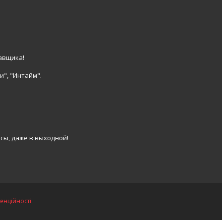
авщика!
и", "Интайм".
сы, даже в выходной!
енційності