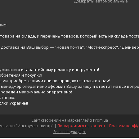
Домкраты автомобильные
ис!
вара на складе, и перечень товаров, который есть на складе пост
доставка на Ваш выбор ― "Новая почта", "Мост-экспресс", "Деливер
луживанию и гарантийному ремонту инструмента!
обретения и покупки!
выми приобретениями они возвращаются только к нам!
 менеджер оперативно оформит Вашу заявку и ответит на все вопро
 проведён максимально оперативно!
ьтацию.
голки Украины!
Сайт створений на маркетплейсі
Prom.ua
Интернет-магазин "Инструмент-центр" |
Поскаржитися на контент
|
Політика конфід
Select Language
▼