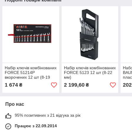
Набір ключів комбінованих
Набір ключів комбінованих
Набо
FORCE 51214P
FORCE 5123 12 шт (8-22
BAU
вкорочених 12 шт (8-19
мм)
плас
мм)
пр. 
1 674
2 199,60
202
₴
₴
Про нас
95% позитивних з 21 відгука за рік
Працює з 22.09.2014